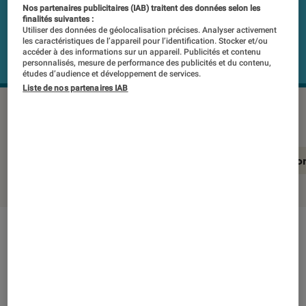
Nos partenaires publicitaires (IAB) traitent des données selon les
finalités suivantes :
Utiliser des données de géolocalisation précises. Analyser activement
les caractéristiques de l’appareil pour l’identification. Stocker et/ou
accéder à des informations sur un appareil. Publicités et contenu
personnalisés, mesure de performance des publicités et du contenu,
études d’audience et développement de services.
Liste de nos partenaires IAB
LENOVO IdeaCenter 3 07ADA05
©Labo Fnac
En résumé
Notre test détaillé
Conclusio
En résumé
NOTE LABOFNAC
Noté 2 étoiles sur 5