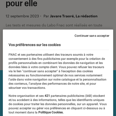
pour elle
12 septembre 2023
・
Par
Javare Traoré, La rédaction
Les tests et mesures du Labo Fnac sont réalisés en toute
indépendance du commerce ou des fabricants depuis 1972.
Continuer sans accepter
Les responsables de tests garantissent les mesures grâce à
leur expertise, et aux équipements de mesures les plus
Vos préférences sur les cookies
précis. Pour en savoir plus,
voir notre charte
. Et pour
comparer tous les produits, visitez notre
comparateur
.
FNAC et ses partenaires utilisent des traceurs soumis à votre
consentement à des fins publicitaires par exemple pour la création de
profils personnalisés en combinant les données de navigation et les
données liées à votre compte client. Vous pouvez refuser les traceurs
via le lien "continuer sans accepter" à l’exception des cookies
nécessaires au fonctionnement optimal de nos services notamment
l’aide dans votre navigation sur notre catalogue et la personnalisation
des contenus, l’analyse des performances de notre site, et pour
sécuriser vos transactions.
Notre organisation et ses
421
partenaires publicitaires (IAB) stockent
et/ou accèdent à des informations, telles que les identifiants uniques
de cookies pour traiter les données personnelles, sur un appareil. Vous
pouvez accepter ou gérer vos préférences en cliquant ci-dessous ou à
tout moment dans la
Politique Cookies.