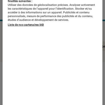
finalités suivantes :
Utiliser des données de géolocalisation précises. Analyser activement
les caractéristiques de l’appareil pour l’identification. Stocker et/ou
accéder à des informations sur un appareil. Publicités et contenu
personnalisés, mesure de performance des publicités et du contenu,
études d’audience et développement de services.
Liste de nos partenaires IAB
LENOVO IdeaCenter 5 14ACN6
©Labo Fnac
En résumé
Notre test détaillé
Conclusio
En résumé
NOTE LABOFNAC
Noté 3 étoiles sur 5
Taillée pour équiper les parcs d’ordinateurs