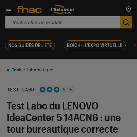
Trouv
De
NOS GUIDES DE L'ÉTÉ
BOICHI : L'EXPO VIRTUELLE
Tech
Informatique
TEST LABO
Noté 3 étoiles sur 5
Test Labo du LENOVO
IdeaCenter 5 14ACN6 : une
tour bureautique correcte