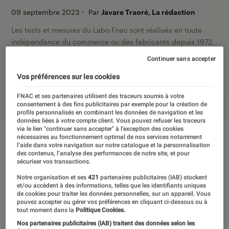
09 septembre 2023
・
Par
Javare Traoré, La rédaction
Les tests et mesures du Labo Fnac sont réalisés en toute
indépendance du commerce ou des fabricants depuis 1972.
Les responsables de tests garantissent les mesures grâce à
Continuer sans accepter
leur expertise, et aux équipements de mesures les plus
Vos préférences sur les cookies
précis. Pour en savoir plus,
voir notre charte
. Et pour
comparer tous les produits, visitez notre
comparateur
.
FNAC et ses partenaires utilisent des traceurs soumis à votre
consentement à des fins publicitaires par exemple pour la création de
profils personnalisés en combinant les données de navigation et les
données liées à votre compte client. Vous pouvez refuser les traceurs
via le lien "continuer sans accepter" à l’exception des cookies
nécessaires au fonctionnement optimal de nos services notamment
l’aide dans votre navigation sur notre catalogue et la personnalisation
des contenus, l’analyse des performances de notre site, et pour
sécuriser vos transactions.
Notre organisation et ses
421
partenaires publicitaires (IAB) stockent
et/ou accèdent à des informations, telles que les identifiants uniques
de cookies pour traiter les données personnelles, sur un appareil. Vous
pouvez accepter ou gérer vos préférences en cliquant ci-dessous ou à
tout moment dans la
Politique Cookies.
Nos partenaires publicitaires (IAB) traitent des données selon les