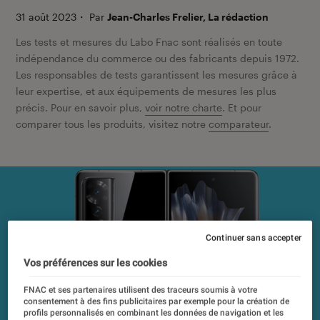
31 août 2023
・
Par
Jean-Charles Frelier, La rédaction
Les tests et mesures du Labo Fnac sont réalisés en toute
indépendance du commerce ou des fabricants depuis 1972.
Les responsables de tests garantissent les mesures grâce à
leur expertise, et aux équipements de mesures les plus
précis. Pour en savoir plus,
voir notre charte
. Et pour
comparer tous les produits, visitez notre
comparateur
.
Continuer sans accepter
Vos préférences sur les cookies
FNAC et ses partenaires utilisent des traceurs soumis à votre
consentement à des fins publicitaires par exemple pour la création de
profils personnalisés en combinant les données de navigation et les