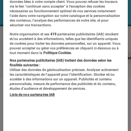
données liées à votre compte client. Vous pouvez refuser les traceurs
via le lien "continuer sans accepter" à l’exception des cookies
nécessaires au fonctionnement optimal de nos services notamment
l’aide dans votre navigation sur notre catalogue et la personnalisation
des contenus, l’analyse des performances de notre site, et pour
sécuriser vos transactions.
HONOR Magic Vs
©Labo Fnac
Notre organisation et ses
419
partenaires publicitaires (IAB) stockent
et/ou accèdent à des informations, telles que les identifiants uniques
de cookies pour traiter les données personnelles, sur un appareil. Vous
pouvez accepter ou gérer vos préférences en cliquant ci-dessous ou à
tout moment dans la
Politique Cookies.
En résumé
Notre test détaillé
Conclusio
Nos partenaires publicitaires (IAB) traitent des données selon les
finalités suivantes :
Utiliser des données de géolocalisation précises. Analyser activement
les caractéristiques de l’appareil pour l’identification. Stocker et/ou
accéder à des informations sur un appareil. Publicités et contenu
personnalisés, mesure de performance des publicités et du contenu,
études d’audience et développement de services.
En résumé
Liste de nos partenaires IAB
NOTE LABOFNAC
Noté 2 étoiles sur 5
Samsung n’a qu’à bien se tenir ! Honor se