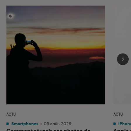
ACTU
ACTU
Smartphones
•
05 août. 2026
iPhon
Comment réussir ses photos de
Apple p