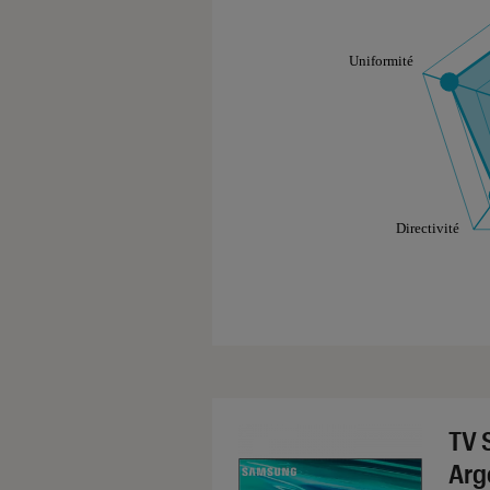
Les notes de ce gr
TV 
Arg