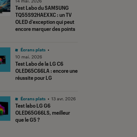
14 mai. 2026
Test Labo du SAMSUNG
TQ55S92HAEXXC : un TV
OLED d’exception qui peut
encore marquer des points
Écrans plats
•
10 mai. 2026
Test Labo de la LG C6
OLED65C66LA : encore une
réussite pour LG
us notes"
Écrans plats
•
13 avr. 2026
Test labo LG G6
OLED65G66LS, meilleur
que le G5 ?