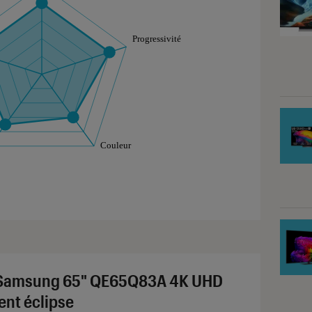
aphique sont à retrouver dans l'onglet "Détail des so
Samsung 65" QE65Q83A 4K UHD
ent éclipse