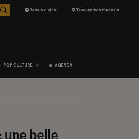
Besoin d’aide
Trouver mon magasin
Des suggestions de produits vont vous être proposées pendant vo
POP CULTURE
AGENDA
 une belle