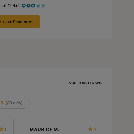
 LABOFNAC
 3 étoiles sur 5
oir sur Fnac.com
VOIR TOUS LES AVIS
.5
(33 avis)
MAURICE M.
david 
1
4