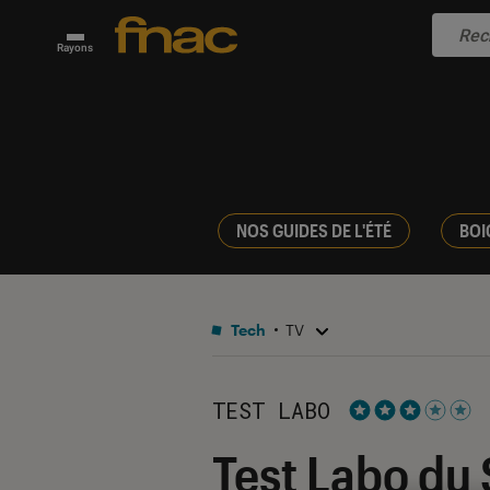
Rayons
NOS GUIDES DE L'ÉTÉ
BOI
Tech
TV
TEST LABO
Noté 3 étoiles s
Test Labo du