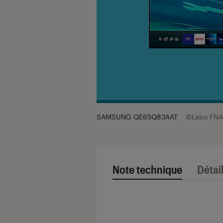
SAMSUNG QE65Q83AAT
©Labo FN
Note technique
Détai
Note technique