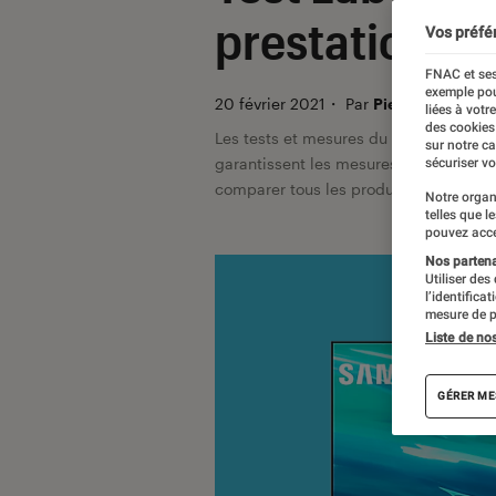
prestation
Vos préfé
FNAC et ses
exemple pou
20 février 2021
・
Par
Pierre Blanc
liées à votr
des cookies
Les tests et mesures du Labo Fnac so
sur notre c
garantissent les mesures grâce à leur 
sécuriser vo
comparer tous les produits, visitez no
Notre organ
telles que l
pouvez acce
Nos partenai
Utiliser des
l’identifica
mesure de p
Liste de no
GÉRER ME