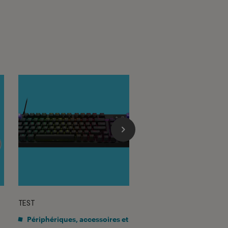
TEST
TEST LABO
sur 5
Noté 4 éto
Périphériques, accessoires et
Mobilité urbaine
•