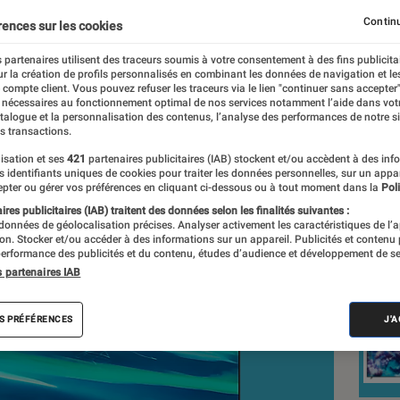
Continu
rences sur les cookies
 partenaires utilisent des traceurs soumis à votre consentement à des fins publicita
r la création de profils personnalisés en combinant les données de navigation et l
e compte client. Vous pouvez refuser les traceurs via le lien "continuer sans accepter"
 nécessaires au fonctionnement optimal de nos services notamment l’aide dans vot
nt réalisés en toute indépendance du commerce ou des fabricants de
atalogue et la personnalisation des contenus, l’analyse des performances de notre si
expertise, et aux équipements de mesures les plus précis. Pour en s
s transactions.
tre
comparateur
.
isation et ses
421
partenaires publicitaires (IAB) stockent et/ou accèdent à des inf
es identifiants uniques de cookies pour traiter les données personnelles, sur un appa
pter ou gérer vos préférences en cliquant ci-dessous ou à tout moment dans la
Poli
res publicitaires (IAB) traitent des données selon les finalités suivantes :
 données de géolocalisation précises. Analyser activement les caractéristiques de l’
Nos
tion. Stocker et/ou accéder à des informations sur un appareil. Publicités et contenu
erformance des publicités et du contenu, études d’audience et développement de se
s partenaires IAB
VOIR T
S PRÉFÉRENCES
J'