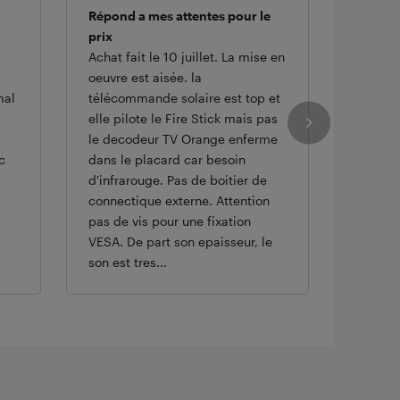
Répond a mes attentes pour le
Déçu
prix
1 mois 
Achat fait le 10 juillet. La mise en
l'écran
oeuvre est aisée. la
un trait
mal
télécommande solaire est top et
prix de
elle pilote le Fire Stick mais pas
inadmis
le decodeur TV Orange enferme
confian
c
dans le placard car besoin
n'ayant
d'infrarouge. Pas de boitier de
garanti
connectique externe. Attention
avoir m
pas de vis pour une fixation
On a pr
VESA. De part son epaisseur, le
télé...
son est tres...