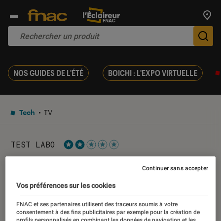
Trouv
De
NOS GUIDES DE L'ÉTÉ
BOICHI : L'EXPO VIRTUELLE
Tech
TV
TEST LABO
Noté 2 étoiles sur 5
Test Labo du Hisense
Continuer sans accepter
50AE7200F : des résultats
Vos préférences sur les cookies
honorables
FNAC et ses partenaires utilisent des traceurs soumis à votre
consentement à des fins publicitaires par exemple pour la création de
profils personnalisés en combinant les données de navigation et les