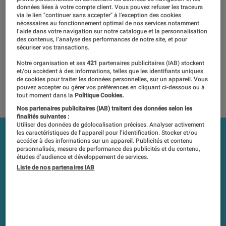
données liées à votre compte client. Vous pouvez refuser les traceurs
18 janvier 2021
・
Par
Pierre Blanc
via le lien "continuer sans accepter" à l’exception des cookies
nécessaires au fonctionnement optimal de nos services notamment
Les tests et mesures du Labo Fnac sont réalisés en toute
l’aide dans votre navigation sur notre catalogue et la personnalisation
des contenus, l’analyse des performances de notre site, et pour
indépendance du commerce ou des fabricants depuis 1972.
sécuriser vos transactions.
Les responsables de tests garantissent les mesures grâce à
Notre organisation et ses
421
partenaires publicitaires (IAB) stockent
leur expertise, et aux équipements de mesures les plus
et/ou accèdent à des informations, telles que les identifiants uniques
précis. Pour en savoir plus,
voir notre charte
. Et pour
de cookies pour traiter les données personnelles, sur un appareil. Vous
comparer tous les produits, visitez notre
comparateur
.
pouvez accepter ou gérer vos préférences en cliquant ci-dessous ou à
tout moment dans la
Politique Cookies.
Nos partenaires publicitaires (IAB) traitent des données selon les
finalités suivantes :
Utiliser des données de géolocalisation précises. Analyser activement
les caractéristiques de l’appareil pour l’identification. Stocker et/ou
accéder à des informations sur un appareil. Publicités et contenu
personnalisés, mesure de performance des publicités et du contenu,
études d’audience et développement de services.
Liste de nos partenaires IAB