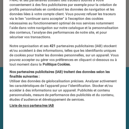
FNAC et ses partenaires utilisent des traceurs soumis à votre
consentement à des fins publicitaires par exemple pour la création de
25 novembre 2020
・
Par
Régis Bertrand
profils personnalisés en combinant les données de navigation et les
données liées à votre compte client. Vous pouvez refuser les traceurs
Les tests et mesures du Labo Fnac sont réalisés en toute
via le lien "continuer sans accepter" à l’exception des cookies
indépendance du commerce ou des fabricants depuis 1972.
nécessaires au fonctionnement optimal de nos services notamment
l’aide dans votre navigation sur notre catalogue et la personnalisation
Les responsables de tests garantissent les mesures grâce à
des contenus, l’analyse des performances de notre site, et pour
leur expertise, et aux équipements de mesures les plus
sécuriser vos transactions.
précis. Pour en savoir plus,
voir notre charte
. Et pour
Notre organisation et ses
421
partenaires publicitaires (IAB) stockent
comparer tous les produits, visitez notre
comparateur
.
et/ou accèdent à des informations, telles que les identifiants uniques
de cookies pour traiter les données personnelles, sur un appareil. Vous
pouvez accepter ou gérer vos préférences en cliquant ci-dessous ou à
tout moment dans la
Politique Cookies.
Nos partenaires publicitaires (IAB) traitent des données selon les
finalités suivantes :
Utiliser des données de géolocalisation précises. Analyser activement
les caractéristiques de l’appareil pour l’identification. Stocker et/ou
accéder à des informations sur un appareil. Publicités et contenu
personnalisés, mesure de performance des publicités et du contenu,
études d’audience et développement de services.
Liste de nos partenaires IAB