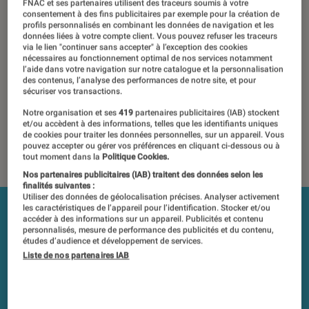
modèles de la série
FNAC et ses partenaires utilisent des traceurs soumis à votre
consentement à des fins publicitaires par exemple pour la création de
profils personnalisés en combinant les données de navigation et les
données liées à votre compte client. Vous pouvez refuser les traceurs
30 août 2020
・
Par
Javare Traoré
via le lien "continuer sans accepter" à l’exception des cookies
nécessaires au fonctionnement optimal de nos services notamment
Les tests et mesures du Labo Fnac sont réalisés en toute
l’aide dans votre navigation sur notre catalogue et la personnalisation
des contenus, l’analyse des performances de notre site, et pour
indépendance du commerce ou des fabricants depuis 1972.
sécuriser vos transactions.
Les responsables de tests garantissent les mesures grâce à
Notre organisation et ses
419
partenaires publicitaires (IAB) stockent
leur expertise, et aux équipements de mesures les plus
et/ou accèdent à des informations, telles que les identifiants uniques
précis. Pour en savoir plus,
voir notre charte
. Et pour
de cookies pour traiter les données personnelles, sur un appareil. Vous
comparer tous les produits, visitez notre
comparateur
.
pouvez accepter ou gérer vos préférences en cliquant ci-dessous ou à
tout moment dans la
Politique Cookies.
Nos partenaires publicitaires (IAB) traitent des données selon les
finalités suivantes :
Utiliser des données de géolocalisation précises. Analyser activement
les caractéristiques de l’appareil pour l’identification. Stocker et/ou
accéder à des informations sur un appareil. Publicités et contenu
personnalisés, mesure de performance des publicités et du contenu,
études d’audience et développement de services.
Liste de nos partenaires IAB