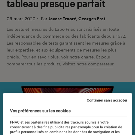
tableau presque parfait
09 mars 2020
・
Par
Javare Traoré, Georges Prat
Les tests et mesures du Labo Fnac sont réalisés en toute
indépendance du commerce ou des fabricants depuis 1972.
Les responsables de tests garantissent les mesures grâce à
leur expertise, et aux équipements de mesures les plus
précis. Pour en savoir plus,
voir notre charte
. Et pour
comparer tous les produits, visitez notre
comparateur
.
Continuer sans accepter
Vos préférences sur les cookies
FNAC et ses partenaires utilisent des traceurs soumis à votre
consentement à des fins publicitaires par exemple pour la création de
profils personnalisés en combinant les données de navigation et les