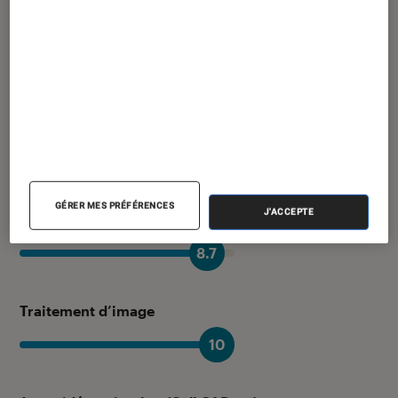
température et logiquement son système de
refroidissement se fait entendre. Cependant,
voici une machine très agréable au quotidien.
Elle peut faire face à toutes les tâches que vous
lui demanderez d’accomplir après un
démarrage rapide : 23 secondes selon nos
mesures, merci donc à son SSD.
GÉRER MES PRÉFÉRENCES
J'ACCEPTE
Bureautique
8.7
Traitement d’image
10