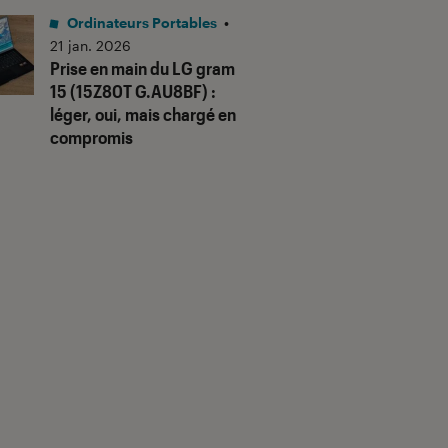
ur un travail basique
Parfait
Ordinateurs Portables
•
s plus
Prise en mains rapide,
21 jan. 2026
etite mémoire pour
fonctionnel, taille idéale. Parf
Prise en main du LG gram
er des gros travaux ou
pour le télétravail.
15 (15Z80T G.AU8BF) :
arder des données, mais
léger, oui, mais chargé en
ur un petit ordi de bureau
compromis
iliser excel ou word etc,
en attendez pas plus.