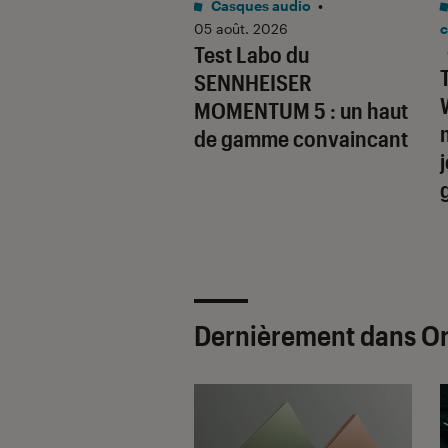
o
•
31 juil. 2026
Casques audio
•
Labo du
05 août. 2026
c
Test Labo du
SONIC Lumix G9
SENNHEISER
un superbe hybride à
MOMENTUM 5 : un haut
aire
de gamme convaincant
Dernièrement dans Or