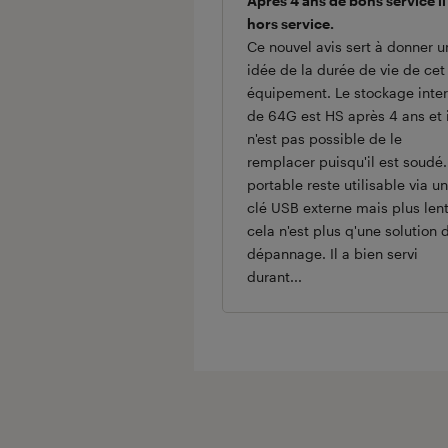
Après 4 ans de bons service il
hors service.
Ce nouvel avis sert à donner u
idée de la durée de vie de cet
équipement. Le stockage inte
de 64G est HS après 4 ans et i
n'est pas possible de le
remplacer puisqu'il est soudé.
portable reste utilisable via u
clé USB externe mais plus lent
cela n'est plus q'une solution 
dépannage. Il a bien servi
durant...