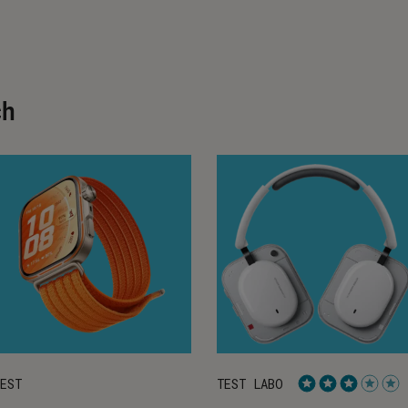
ch
EST
TEST LABO
Noté 3 étoiles 