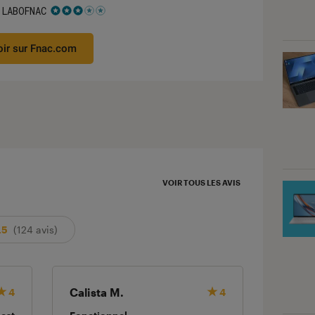
 LABOFNAC
 3 étoiles sur 5
oir sur Fnac.com
VOIR TOUS LES AVIS
.5
(124 avis)
Calista M.
L. G.
4
4