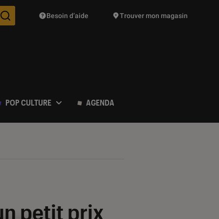
Besoin d’aide
Trouver mon magasin
Des suggestions de produits vont vous être proposées pendant vo
POP CULTURE
AGENDA
n petit prix