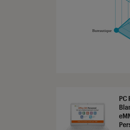
Les notes de ce gr
PC 
Bla
eMM
Per