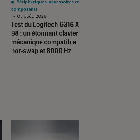
Périphériques, accessoires et
Mobilité urbaine
•
composants
03 août. 2026
Test Labo de la
•
03 août. 2026
Test du Logitech G316 X
URBANGLIDE 800 
98 : un étonnant clavier
une trottinette co
mécanique compatible
au bon rapport qua
hot-swap et 8000 Hz
prix