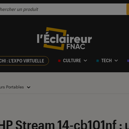
CULTURE
TECH
CHI : L'EXPO VIRTUELLE
urs Portables
ur 5
HP Stream 14-cb101nf : u