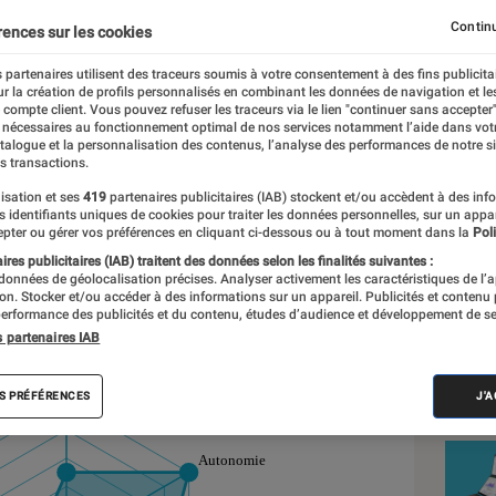
ances convenables
Continu
rences sur les cookies
 partenaires utilisent des traceurs soumis à votre consentement à des fins publicita
r la création de profils personnalisés en combinant les données de navigation et l
é
e compte client. Vous pouvez refuser les traceurs via le lien "continuer sans accepter"
 nécessaires au fonctionnement optimal de nos services notamment l’aide dans vot
nt réalisés en toute indépendance du commerce ou des fabricants de
atalogue et la personnalisation des contenus, l’analyse des performances de notre si
expertise, et aux équipements de mesures les plus précis. Pour en s
s transactions.
tre
comparateur
.
isation et ses
419
partenaires publicitaires (IAB) stockent et/ou accèdent à des inf
es identifiants uniques de cookies pour traiter les données personnelles, sur un appa
pter ou gérer vos préférences en cliquant ci-dessous ou à tout moment dans la
Poli
res publicitaires (IAB) traitent des données selon les finalités suivantes :
 données de géolocalisation précises. Analyser activement les caractéristiques de l’
Nos
tion. Stocker et/ou accéder à des informations sur un appareil. Publicités et contenu
l des sous notes
erformance des publicités et du contenu, études d’audience et développement de se
Ord
s partenaires IAB
VOIR T
S PRÉFÉRENCES
J'