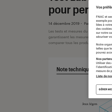
pour perform
Vos préfé
FNAC et ses
exemple pou
14 décembre 2019
・
Par
Javare Traor
liées à votr
des cookies
Les tests et mesures du Labo Fnac so
sur notre c
garantissent les mesures grâce à leur 
sécuriser vo
comparer tous les produits, visitez no
Notre organ
telles que l
pouvez acce
Nos partenai
Utiliser des
l’identifica
Note technique
Détai
mesure de p
Liste de no
Note technique
GÉRER ME