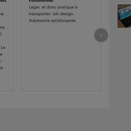
 est
Fonctionnel.
Bien po
Léger, et donc pratique à
mais pa
ne
transporter. Joli design.
Trop p
Autonomie satisfaisante.
effectu
rne
sauveg
l
bien po
pour ut
 Le
mais n'
ne
;
de