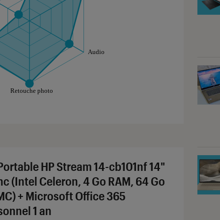
aphique sont à retrouver dans l'onglet "Détail des so
Portable HP Stream 14-cb101nf 14"
nc (Intel Celeron, 4 Go RAM, 64 Go
C) + Microsoft Office 365
sonnel 1 an