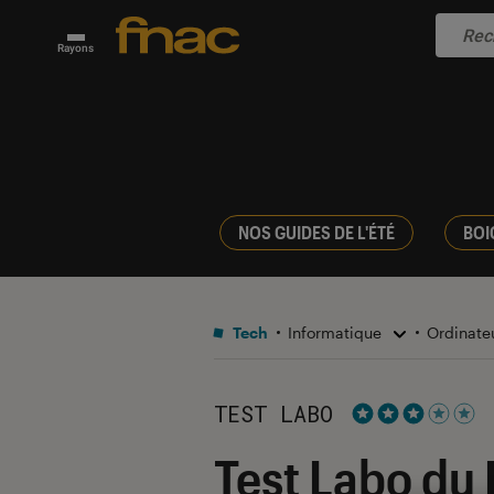
Rayons
NOS GUIDES DE L'ÉTÉ
BOI
Tech
Informatique
Ordinate
TEST LABO
Noté 3 étoiles s
Test Labo du 