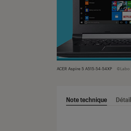
ACER Aspire 5 A515-54-54XP
©Labo
Note technique
Détai
Note technique