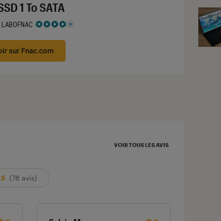
SSD 1 To SATA
 LABOFNAC
 4 étoiles sur 5
oir sur Fnac.com
VOIR TOUS LES AVIS
.5
(78 avis)