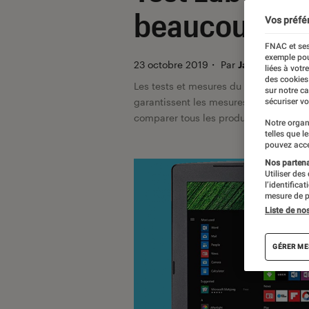
beaucoup de q
Vos préfé
FNAC et ses
exemple pou
23 octobre 2019
・
Par
Javare Traoré
liées à votr
des cookies
Les tests et mesures du Labo Fnac so
sur notre c
garantissent les mesures grâce à leur 
sécuriser vo
comparer tous les produits, visitez no
Notre organ
telles que l
pouvez acce
Nos partenai
Utiliser des
l’identifica
mesure de p
Liste de no
GÉRER ME