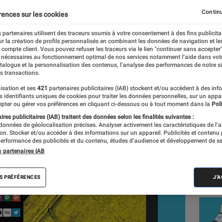
ualités, mais un écran 
Continu
rences sur les cookies
 partenaires utilisent des traceurs soumis à votre consentement à des fins publicita
r la création de profils personnalisés en combinant les données de navigation et l
e compte client. Vous pouvez refuser les traceurs via le lien "continuer sans accepter"
 nécessaires au fonctionnement optimal de nos services notamment l’aide dans vot
nt réalisés en toute indépendance du commerce ou des fabricants de
atalogue et la personnalisation des contenus, l’analyse des performances de notre si
expertise, et aux équipements de mesures les plus précis. Pour en s
s transactions.
tre
comparateur
.
isation et ses
421
partenaires publicitaires (IAB) stockent et/ou accèdent à des inf
es identifiants uniques de cookies pour traiter les données personnelles, sur un appa
pter ou gérer vos préférences en cliquant ci-dessous ou à tout moment dans la
Poli
res publicitaires (IAB) traitent des données selon les finalités suivantes :
 données de géolocalisation précises. Analyser activement les caractéristiques de l’
Nos
tion. Stocker et/ou accéder à des informations sur un appareil. Publicités et contenu
erformance des publicités et du contenu, études d’audience et développement de se
Ord
s partenaires IAB
VOIR T
S PRÉFÉRENCES
J'