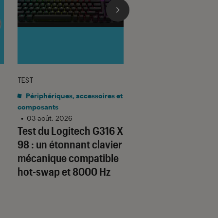
TEST
TEST LABO
sur 5
Noté 4 éto
Périphériques, accessoires et
Mobilité urbaine
•
composants
03 août. 2026
Test Labo de la
•
03 août. 2026
Test du Logitech G316 X
URBANGLIDE 800 
98 : un étonnant clavier
une trottinette co
mécanique compatible
au bon rapport qua
hot-swap et 8000 Hz
prix