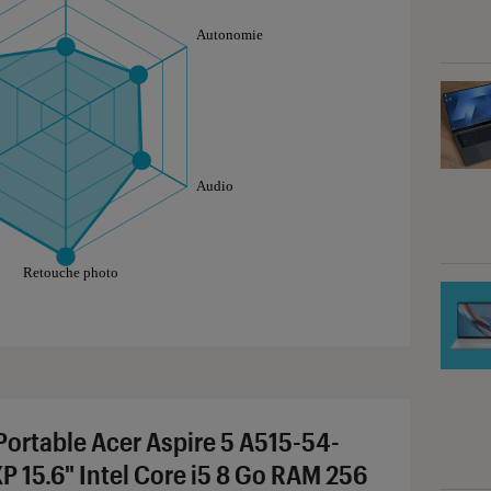
aphique sont à retrouver dans l'onglet "Détail des so
Portable Acer Aspire 5 A515-54-
P 15.6" Intel Core i5 8 Go RAM 256