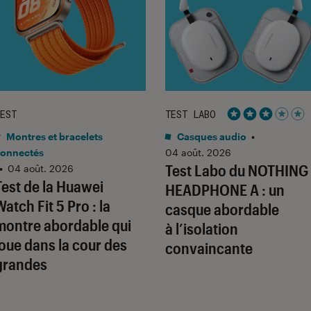
EST
TEST LABO
Noté 3 étoiles 
Montres et bracelets
Casques audio
•
onnectés
04 août. 2026
Test Labo du NOTHING
•
04 août. 2026
Test de la Huawei
HEADPHONE A : un
Watch Fit 5 Pro : la
casque abordable
montre abordable qui
à l’isolation
joue dans la cour des
convaincante
grandes