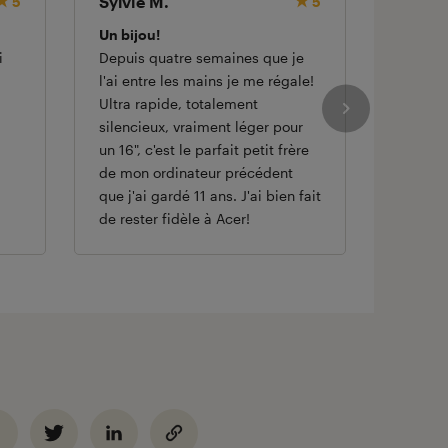
Sylvie M.
Almg
5
5
Un bijou!
Super p
i
Depuis quatre semaines que je
Super p
l'ai entre les mains je me régale!
silencie
Ultra rapide, totalement
Idéal p
silencieux, vraiment léger pour
d'ingén
un 16", c'est le parfait petit frère
de mon ordinateur précédent
que j'ai gardé 11 ans. J'ai bien fait
de rester fidèle à Acer!