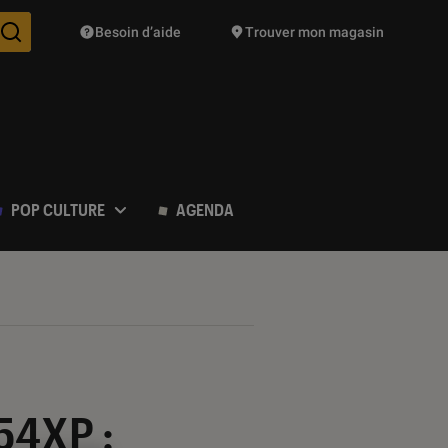
Besoin d’aide
Trouver mon magasin
Des suggestions de produits vont vous être proposées pendant vo
POP CULTURE
AGENDA
-54XP :