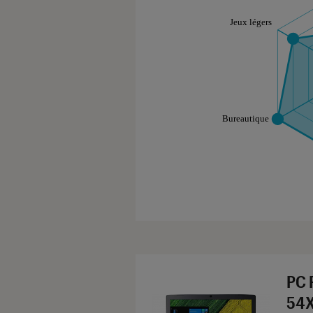
Les notes de ce gr
PC 
54X