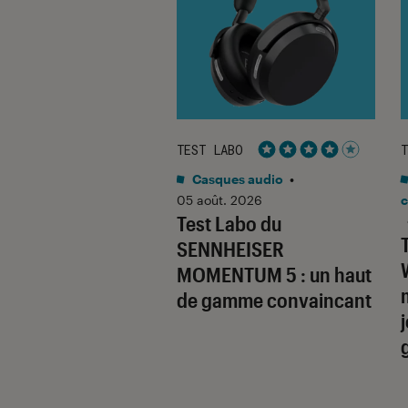
ABO
TEST LABO
T
Noté 5 étoiles sur 5
Noté 4 étoiles sur 5
o
•
31 juil. 2026
Casques audio
•
Labo du
05 août. 2026
c
Test Labo du
SONIC Lumix G9
SENNHEISER
un superbe hybride à
MOMENTUM 5 : un haut
aire
de gamme convaincant