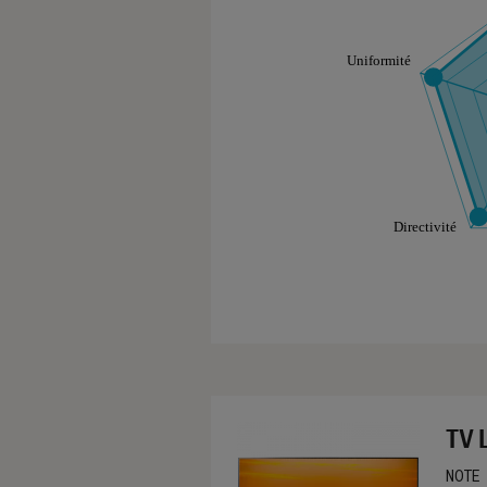
Les notes de ce gr
TV 
NOTE