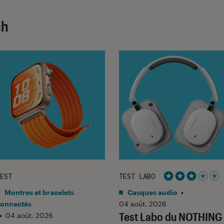
ch
EST
TEST LABO
Noté 3 étoiles 
Montres et bracelets
Casques audio
•
onnectés
04 août. 2026
Test Labo du NOTHING
•
04 août. 2026