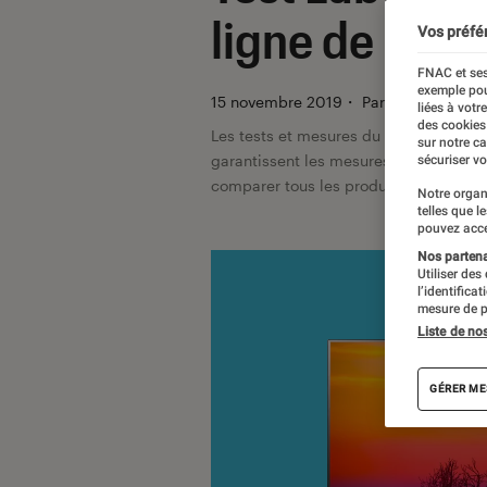
ligne de mire
Vos préfé
FNAC et ses
exemple pou
15 novembre 2019
・
Par
Pierre Blanc
liées à votr
des cookies
Les tests et mesures du Labo Fnac so
sur notre c
garantissent les mesures grâce à leur 
sécuriser vo
comparer tous les produits, visitez no
Notre organ
telles que l
pouvez acce
Nos partenai
Utiliser des
l’identifica
mesure de p
Liste de no
GÉRER ME