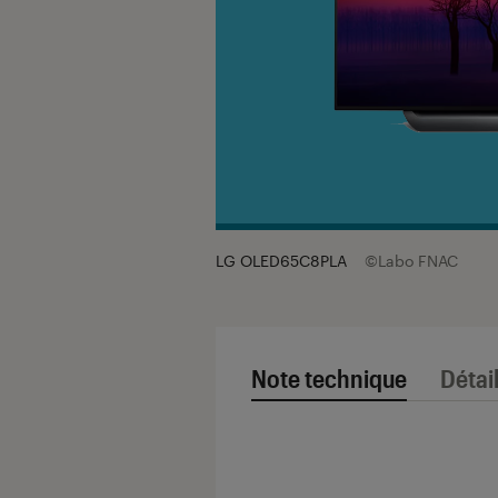
LG OLED65C8PLA
©Labo FNAC
Note technique
Détai
Note technique