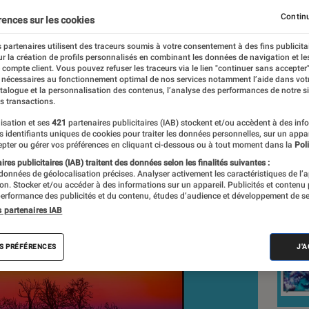
Continu
rences sur les cookies
 partenaires utilisent des traceurs soumis à votre consentement à des fins publicita
r la création de profils personnalisés en combinant les données de navigation et l
e compte client. Vous pouvez refuser les traceurs via le lien "continuer sans accepter"
 nécessaires au fonctionnement optimal de nos services notamment l’aide dans vot
nt réalisés en toute indépendance du commerce ou des fabricants de
atalogue et la personnalisation des contenus, l’analyse des performances de notre si
expertise, et aux équipements de mesures les plus précis. Pour en s
s transactions.
tre
comparateur
.
isation et ses
421
partenaires publicitaires (IAB) stockent et/ou accèdent à des inf
es identifiants uniques de cookies pour traiter les données personnelles, sur un appa
pter ou gérer vos préférences en cliquant ci-dessous ou à tout moment dans la
Poli
res publicitaires (IAB) traitent des données selon les finalités suivantes :
 données de géolocalisation précises. Analyser activement les caractéristiques de l’
Nos
tion. Stocker et/ou accéder à des informations sur un appareil. Publicités et contenu
erformance des publicités et du contenu, études d’audience et développement de se
s partenaires IAB
VOIR T
S PRÉFÉRENCES
J'