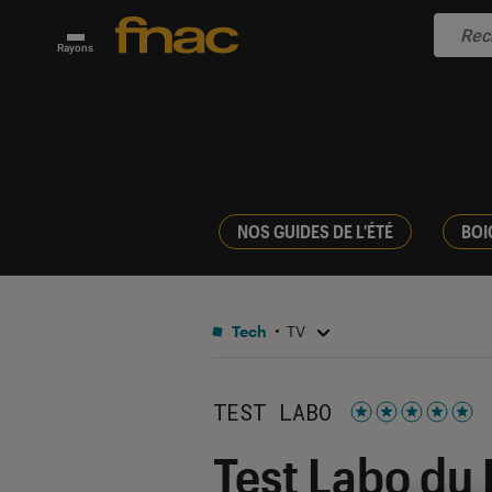
Rayons
NOS GUIDES DE L'ÉTÉ
BOI
Tech
TV
TEST LABO
Noté 5 étoiles s
Test Labo du