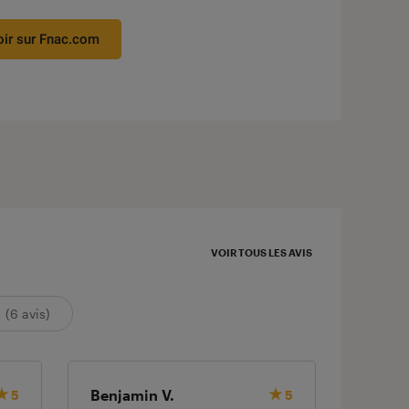
 5 étoiles sur 5
oir sur Fnac.com
VOIR TOUS LES AVIS
(6 avis)
Benjamin V.
STEPH
5
5