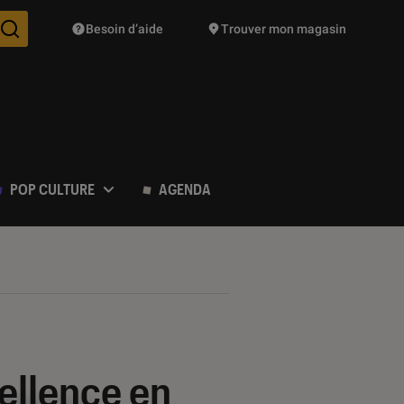
Besoin d’aide
Trouver mon magasin
Des suggestions de produits vont vous être proposées pendant vo
POP CULTURE
AGENDA
ellence en