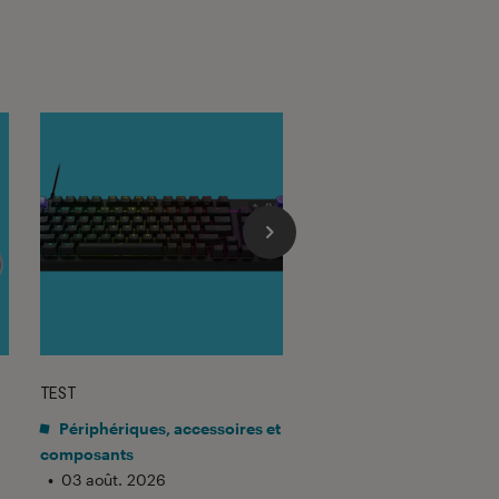
TEST
TEST LABO
sur 5
Noté 4 éto
Périphériques, accessoires et
Mobilité urbaine
•
composants
03 août. 2026
Test Labo de la
•
03 août. 2026