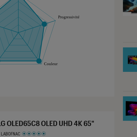
aphique sont à retrouver dans l'onglet "Détail des so
LG OLED65C8 OLED UHD 4K 65"
 LABOFNAC