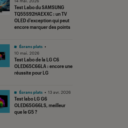
14 mai. 2026
Test Labo du SAMSUNG
TQ55S92HAEXXC : un TV
OLED d’exception qui peut
encore marquer des points
Écrans plats
•
10 mai. 2026
Test Labo de la LG C6
OLED65C66LA : encore une
réussite pour LG
us notes"
Écrans plats
•
13 avr. 2026
Test labo LG G6
OLED65G66LS, meilleur
que le G5 ?