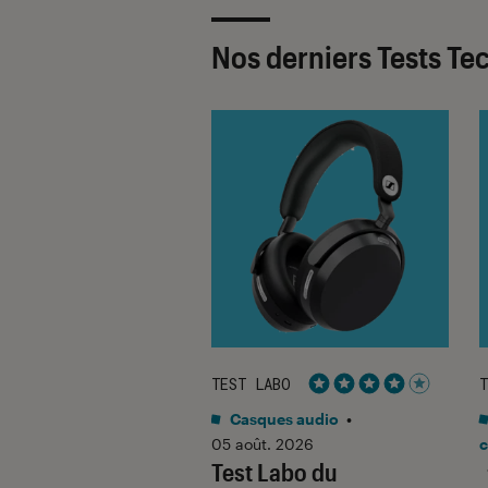
Nos derniers Tests Te
ABO
TEST LABO
T
Noté 5 étoiles sur 5
Noté 4 étoiles sur 5
o
•
31 juil. 2026
Casques audio
•
Labo du
05 août. 2026
c
Test Labo du
SONIC Lumix G9