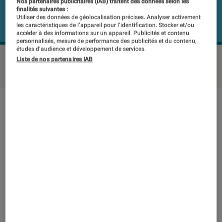
Nos partenaires publicitaires (IAB) traitent des données selon les
finalités suivantes :
Utiliser des données de géolocalisation précises. Analyser activement
les caractéristiques de l’appareil pour l’identification. Stocker et/ou
accéder à des informations sur un appareil. Publicités et contenu
personnalisés, mesure de performance des publicités et du contenu,
études d’audience et développement de services.
SAMSUNG HW-R550
©Labo FNAC
Liste de nos partenaires IAB
Note technique
Détail des sous notes
Note technique