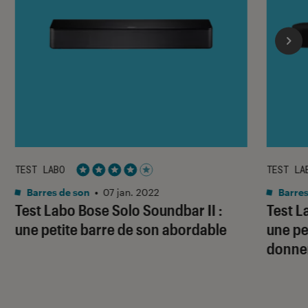
TEST LABO
TEST LA
Noté 4 étoiles sur 5
Barres de son
•
07 jan. 2022
Barres
Test Labo Bose Solo Soundbar II :
Test L
une petite barre de son abordable
une pe
donner