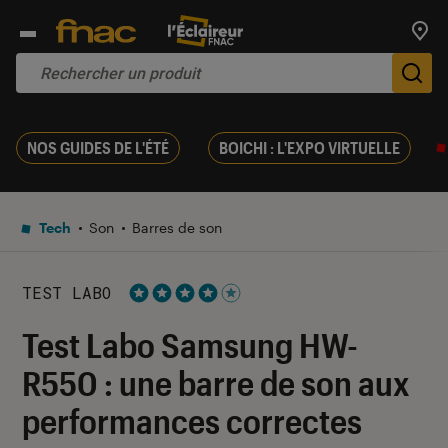
Trouv
De
NOS GUIDES DE L'ÉTÉ
BOICHI : L'EXPO VIRTUELLE
Tech
Son
Barres de son
TEST LABO
Noté 4 étoiles sur 5
Test Labo Samsung HW-
R550 : une barre de son aux
performances correctes