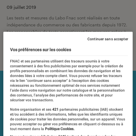
09 juillet 2019
Les tests et mesures du Labo Fnac sont réalisés en toute
indépendance du commerce ou des fabricants depuis 1972.
Les responsables de tests garantissent les mesures grâce à
leur expertise, et aux équipements de mesures les plus
Continuer sans accepter
précis. Pour en savoir plus,
voir notre charte
. Et pour
Vos préférences sur les cookies
comparer tous les produits, visitez notre
comparateur
.
FNAC et ses partenaires utilisent des traceurs soumis à votre
consentement à des fins publicitaires par exemple pour la création de
profils personnalisés en combinant les données de navigation et les
données liées à votre compte client. Vous pouvez refuser les traceurs
via le lien "continuer sans accepter" à l’exception des cookies
nécessaires au fonctionnement optimal de nos services notamment
l’aide dans votre navigation sur notre catalogue et la personnalisation
des contenus, l’analyse des performances de notre site, et pour
sécuriser vos transactions.
Notre organisation et ses
421
partenaires publicitaires (IAB) stockent
et/ou accèdent à des informations, telles que les identifiants uniques
de cookies pour traiter les données personnelles, sur un appareil. Vous
pouvez accepter ou gérer vos préférences en cliquant ci-dessous ou à
tout moment dans la
Politique Cookies.