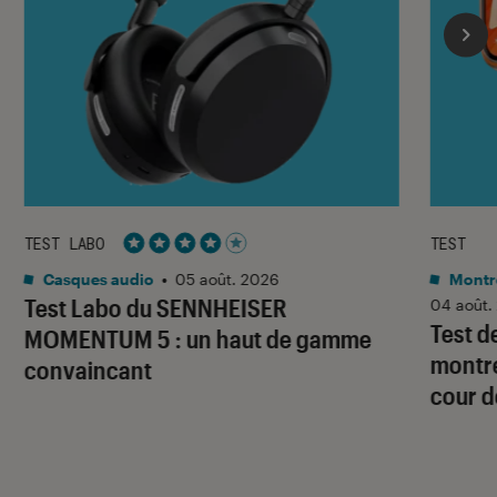
TEST LABO
TEST
Noté 4 étoiles sur 5
Casques audio
•
05 août. 2026
Montre
Test Labo du SENNHEISER
04 août.
Test d
MOMENTUM 5 : un haut de gamme
montre
convaincant
cour d