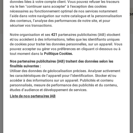
données liées à votre compte client. Vous pouvez refuser les traceurs
via le lien "continuer sans accepter" à l’exception des cookies
nécessaires au fonctionnement optimal de nos services notamment
En résumé
Notre test détaillé
Conclusio
l’aide dans votre navigation sur notre catalogue et la personnalisation
des contenus, l’analyse des performances de notre site, et pour
sécuriser vos transactions.
Notre organisation et ses
421
partenaires publicitaires (IAB) stockent
et/ou accèdent à des informations, telles que les identifiants uniques
de cookies pour traiter les données personnelles, sur un appareil. Vous
En résumé
pouvez accepter ou gérer vos préférences en cliquant ci-dessous ou à
tout moment dans la
Politique Cookies.
Nos partenaires publicitaires (IAB) traitent des données selon les
Dire que l’Oculus Quest nous a convaincus
finalités suivantes :
Utiliser des données de géolocalisation précises. Analyser activement
tient de l’euphémisme. Nous nous attendions à
les caractéristiques de l’appareil pour l’identification. Stocker et/ou
accéder à des informations sur un appareil. Publicités et contenu
découvrir un casque autonome (tout-en-un) un
personnalisés, mesure de performance des publicités et du contenu,
études d’audience et développement de services.
peu meilleur que le Go, mais toujours loin des
Liste de nos partenaires IAB
casques VR PC tels que les Rift et Vive. Mais
avec le Quest, Oculus réussit le tour de force
de proposer une expérience proche de celle
des casques pour PC. Les concessions ne sont