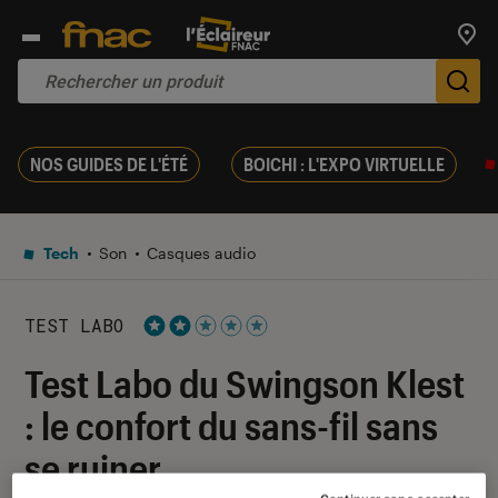
Trouv
De
NOS GUIDES DE L'ÉTÉ
BOICHI : L'EXPO VIRTUELLE
Tech
Son
Casques audio
TEST LABO
Noté 2 étoiles sur 5
Test Labo du Swingson Klest
: le confort du sans-fil sans
se ruiner