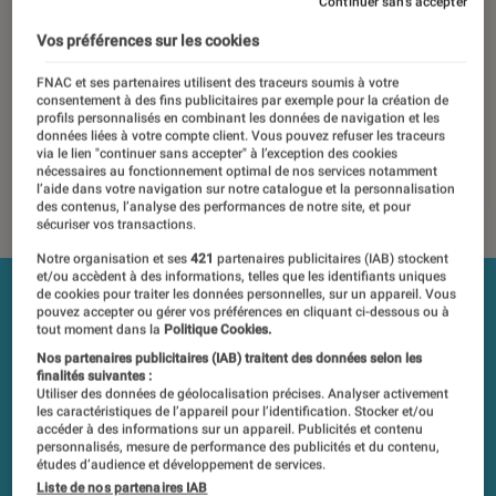
Continuer sans accepter
15 avril 2019
・
Par
Mathieu Freitas, Jean-Charles Frelier
Vos préférences sur les cookies
Les tests et mesures du Labo Fnac sont réalisés en toute
FNAC et ses partenaires utilisent des traceurs soumis à votre
indépendance du commerce ou des fabricants depuis 1972.
consentement à des fins publicitaires par exemple pour la création de
Les responsables de tests garantissent les mesures grâce à
profils personnalisés en combinant les données de navigation et les
données liées à votre compte client. Vous pouvez refuser les traceurs
leur expertise, et aux équipements de mesures les plus
via le lien "continuer sans accepter" à l’exception des cookies
précis. Pour en savoir plus,
voir notre charte
. Et pour
nécessaires au fonctionnement optimal de nos services notamment
l’aide dans votre navigation sur notre catalogue et la personnalisation
comparer tous les produits, visitez notre
comparateur
.
des contenus, l’analyse des performances de notre site, et pour
sécuriser vos transactions.
Notre organisation et ses
421
partenaires publicitaires (IAB) stockent
et/ou accèdent à des informations, telles que les identifiants uniques
de cookies pour traiter les données personnelles, sur un appareil. Vous
pouvez accepter ou gérer vos préférences en cliquant ci-dessous ou à
tout moment dans la
Politique Cookies.
Nos partenaires publicitaires (IAB) traitent des données selon les
finalités suivantes :
Utiliser des données de géolocalisation précises. Analyser activement
les caractéristiques de l’appareil pour l’identification. Stocker et/ou
accéder à des informations sur un appareil. Publicités et contenu
personnalisés, mesure de performance des publicités et du contenu,
études d’audience et développement de services.
Liste de nos partenaires IAB