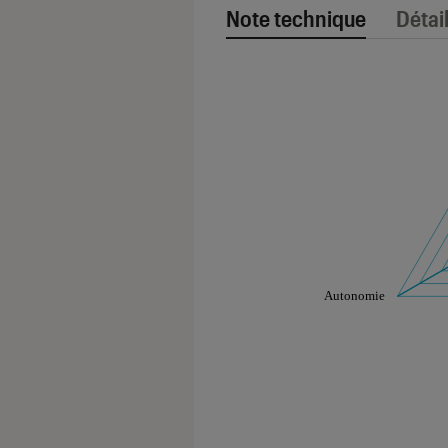
Note technique
Détai
Note technique
Les notes de ce gr