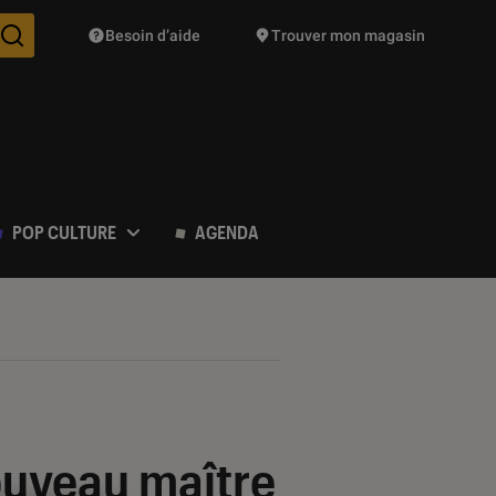
Besoin d’aide
Trouver mon magasin
Des suggestions de produits vont vous être proposées pendant vo
POP CULTURE
AGENDA
nouveau maître