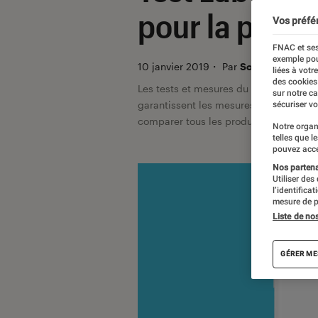
pour la photo
Vos préfé
FNAC et ses
exemple pou
10 janvier 2019
・
Par
Sofian Nouira, M
liées à votr
des cookies
Les tests et mesures du Labo Fnac so
sur notre c
garantissent les mesures grâce à leur 
sécuriser vo
comparer tous les produits, visitez no
Notre organ
telles que l
pouvez acce
Nos partenai
Utiliser des
l’identifica
mesure de p
Liste de no
GÉRER ME