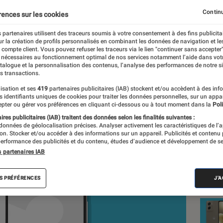
Continu
rences sur les cookies
 partenaires utilisent des traceurs soumis à votre consentement à des fins publicita
r la création de profils personnalisés en combinant les données de navigation et l
athieu Freitas, Jean-Charles Frelier
e compte client. Vous pouvez refuser les traceurs via le lien "continuer sans accepter"
 nécessaires au fonctionnement optimal de nos services notamment l’aide dans vot
nt réalisés en toute indépendance du commerce ou des fabricants de
atalogue et la personnalisation des contenus, l’analyse des performances de notre si
expertise, et aux équipements de mesures les plus précis. Pour en s
s transactions.
tre
comparateur
.
isation et ses
419
partenaires publicitaires (IAB) stockent et/ou accèdent à des inf
es identifiants uniques de cookies pour traiter les données personnelles, sur un appa
pter ou gérer vos préférences en cliquant ci-dessous ou à tout moment dans la
Poli
res publicitaires (IAB) traitent des données selon les finalités suivantes :
 données de géolocalisation précises. Analyser activement les caractéristiques de l’
Nos
tion. Stocker et/ou accéder à des informations sur un appareil. Publicités et contenu
erformance des publicités et du contenu, études d’audience et développement de se
Sma
s partenaires IAB
VOIR T
S PRÉFÉRENCES
J'