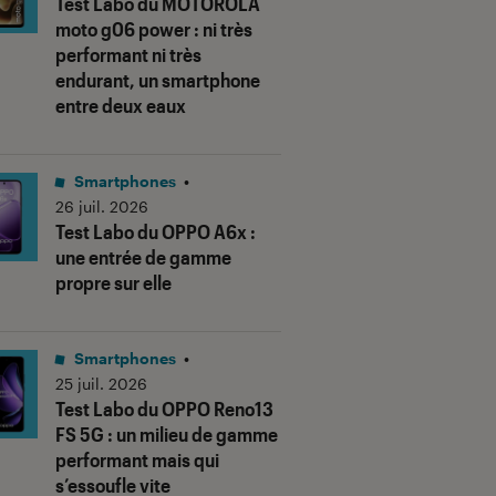
Test Labo du MOTOROLA
moto g06 power : ni très
performant ni très
endurant, un smartphone
entre deux eaux
Smartphones
•
26 juil. 2026
Test Labo du OPPO A6x :
une entrée de gamme
propre sur elle
Smartphones
•
25 juil. 2026
Test Labo du OPPO Reno13
FS 5G : un milieu de gamme
performant mais qui
s’essoufle vite