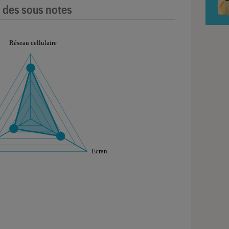
l des sous notes
aphique sont à retrouver dans l'onglet "Détail des so