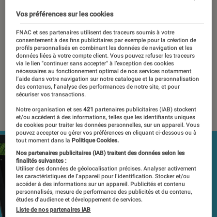
poids contenu
Vos préférences sur les cookies
23 avril 2018
・
Par
Romain Challand, Lionel Costa
FNAC et ses partenaires utilisent des traceurs soumis à votre
consentement à des fins publicitaires par exemple pour la création de
Les tests et mesures du Labo Fnac sont réalisés en toute
profils personnalisés en combinant les données de navigation et les
données liées à votre compte client. Vous pouvez refuser les traceurs
indépendance du commerce ou des fabricants depuis 1972.
via le lien "continuer sans accepter" à l’exception des cookies
Les responsables de tests garantissent les mesures grâce à
nécessaires au fonctionnement optimal de nos services notamment
l’aide dans votre navigation sur notre catalogue et la personnalisation
leur expertise, et aux équipements de mesures les plus
des contenus, l’analyse des performances de notre site, et pour
précis. Pour en savoir plus,
voir notre charte
. Et pour
sécuriser vos transactions.
comparer tous les produits, visitez notre
comparateur
.
Notre organisation et ses
421
partenaires publicitaires (IAB) stockent
et/ou accèdent à des informations, telles que les identifiants uniques
de cookies pour traiter les données personnelles, sur un appareil. Vous
pouvez accepter ou gérer vos préférences en cliquant ci-dessous ou à
tout moment dans la
Politique Cookies.
Nos partenaires publicitaires (IAB) traitent des données selon les
finalités suivantes :
Utiliser des données de géolocalisation précises. Analyser activement
les caractéristiques de l’appareil pour l’identification. Stocker et/ou
accéder à des informations sur un appareil. Publicités et contenu
personnalisés, mesure de performance des publicités et du contenu,
études d’audience et développement de services.
Liste de nos partenaires IAB