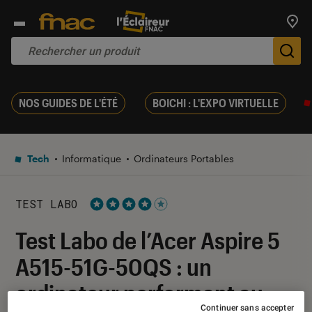
Trouv
De
NOS GUIDES DE L'ÉTÉ
BOICHI : L'EXPO VIRTUELLE
Tech
Informatique
Ordinateurs Portables
TEST LABO
Noté 4 étoiles sur 5
Test Labo de l’Acer Aspire 5
A515-51G-50QS : un
ordinateur performant au
Continuer sans accepter