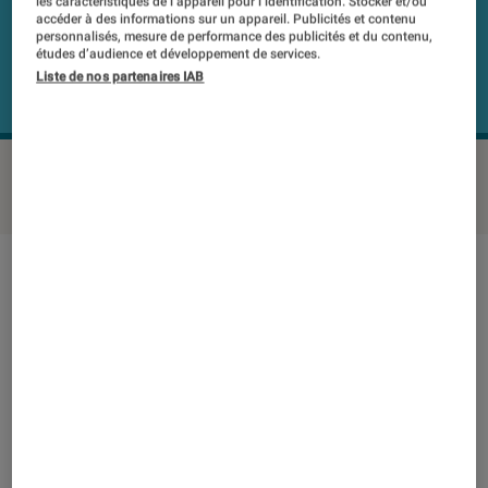
les caractéristiques de l’appareil pour l’identification. Stocker et/ou
accéder à des informations sur un appareil. Publicités et contenu
personnalisés, mesure de performance des publicités et du contenu,
études d’audience et développement de services.
Liste de nos partenaires IAB
MARSHALL Mid Bluetooth
©Labo FNAC
Note technique
Détail des sous notes
Note technique