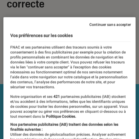
correcte
11 avril 2018
Continuer sans accepter
Les tests et mesures du Labo Fnac sont réalisés en toute
Vos préférences sur les cookies
indépendance du commerce ou des fabricants depuis 1972.
Les responsables de tests garantissent les mesures grâce à
FNAC et ses partenaires utilisent des traceurs soumis à votre
leur expertise, et aux équipements de mesures les plus
consentement à des fins publicitaires par exemple pour la création de
profils personnalisés en combinant les données de navigation et les
précis. Pour en savoir plus,
voir notre charte
. Et pour
données liées à votre compte client. Vous pouvez refuser les traceurs
comparer tous les produits, visitez notre
comparateur
.
via le lien "continuer sans accepter" à l’exception des cookies
nécessaires au fonctionnement optimal de nos services notamment
l’aide dans votre navigation sur notre catalogue et la personnalisation
des contenus, l’analyse des performances de notre site, et pour
sécuriser vos transactions.
Notre organisation et ses
421
partenaires publicitaires (IAB) stockent
et/ou accèdent à des informations, telles que les identifiants uniques
de cookies pour traiter les données personnelles, sur un appareil. Vous
pouvez accepter ou gérer vos préférences en cliquant ci-dessous ou à
tout moment dans la
Politique Cookies.
Nos partenaires publicitaires (IAB) traitent des données selon les
finalités suivantes :
Utiliser des données de géolocalisation précises. Analyser activement