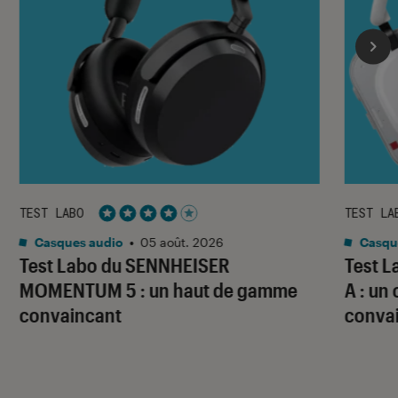
TEST LABO
TEST LA
Noté 4 étoiles sur 5
Casques audio
•
05 août. 2026
Casqu
Test Labo du SENNHEISER
Test 
MOMENTUM 5 : un haut de gamme
A : un
convaincant
conva