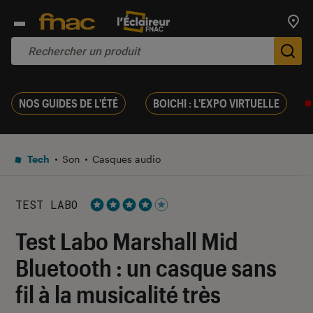
Trouv
De
NOS GUIDES DE L'ÉTÉ
BOICHI : L'EXPO VIRTUELLE
Tech
Son
Casques audio
TEST LABO
Noté 4 étoiles sur 5
Test Labo Marshall Mid
Bluetooth : un casque sans
fil à la musicalité très