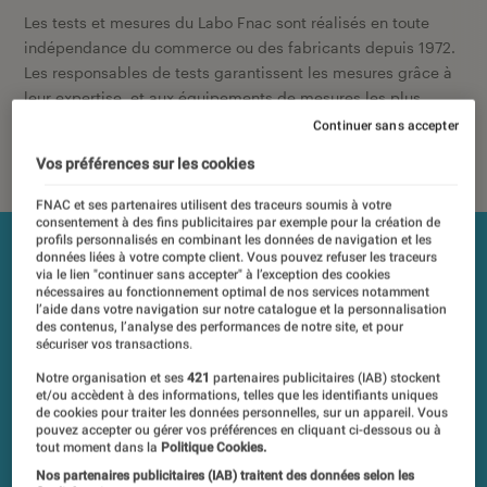
Les tests et mesures du Labo Fnac sont réalisés en toute
indépendance du commerce ou des fabricants depuis 1972.
Les responsables de tests garantissent les mesures grâce à
leur expertise, et aux équipements de mesures les plus
précis. Pour en savoir plus,
voir notre charte
. Et pour
Continuer sans accepter
comparer tous les produits, visitez notre
comparateur
.
Vos préférences sur les cookies
FNAC et ses partenaires utilisent des traceurs soumis à votre
consentement à des fins publicitaires par exemple pour la création de
profils personnalisés en combinant les données de navigation et les
données liées à votre compte client. Vous pouvez refuser les traceurs
via le lien "continuer sans accepter" à l’exception des cookies
nécessaires au fonctionnement optimal de nos services notamment
l’aide dans votre navigation sur notre catalogue et la personnalisation
des contenus, l’analyse des performances de notre site, et pour
sécuriser vos transactions.
Notre organisation et ses
421
partenaires publicitaires (IAB) stockent
et/ou accèdent à des informations, telles que les identifiants uniques
de cookies pour traiter les données personnelles, sur un appareil. Vous
pouvez accepter ou gérer vos préférences en cliquant ci-dessous ou à
tout moment dans la
Politique Cookies.
Nos partenaires publicitaires (IAB) traitent des données selon les