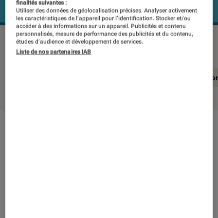
finalités suivantes :
Utiliser des données de géolocalisation précises. Analyser activement
les caractéristiques de l’appareil pour l’identification. Stocker et/ou
accéder à des informations sur un appareil. Publicités et contenu
personnalisés, mesure de performance des publicités et du contenu,
JBL Inspire 700
©Labo FNAC
études d’audience et développement de services.
Liste de nos partenaires IAB
En résumé
Notre test détaillé
Conclusio
En résumé
NOTE LABOFNAC
Noté 3 étoiles sur 5
Destinés avant tout aux sportifs, ces écouteurs
intra-auriculaires JBL Inspire 700, résistants à