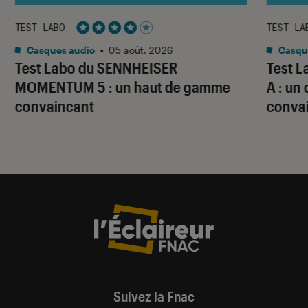
TEST LABO
TEST LA
Noté 4 étoiles sur 5
Casques audio
•
05 août. 2026
Casqu
Test Labo du SENNHEISER
Test 
MOMENTUM 5 : un haut de gamme
A : un
convaincant
conva
Suivez la Fnac