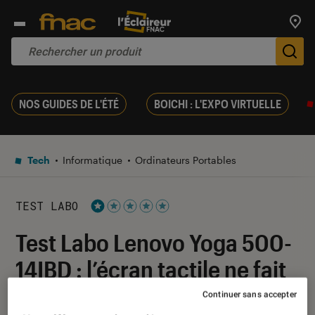
Trouv
De
NOS GUIDES DE L'ÉTÉ
BOICHI : L'EXPO VIRTUELLE
Tech
Informatique
Ordinateurs Portables
TEST LABO
Noté 1 étoiles sur 5
Test Labo Lenovo Yoga 500-
14IBD : l’écran tactile ne fait
pas tout
Continuer sans accepter