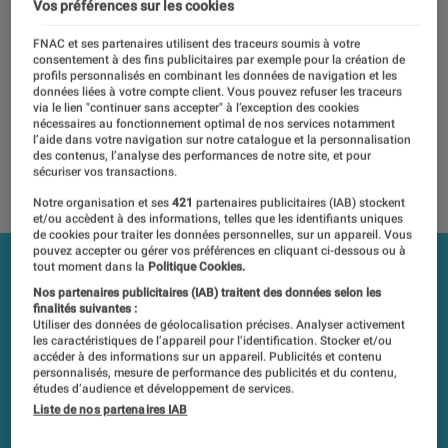
Vos préférences sur les cookies
17 février 2016
・
Par
Driss Abdi
FNAC et ses partenaires utilisent des traceurs soumis à votre
Les tests et mesures du Labo Fnac sont réalisés en toute
consentement à des fins publicitaires par exemple pour la création de
profils personnalisés en combinant les données de navigation et les
indépendance du commerce ou des fabricants depuis 1972.
données liées à votre compte client. Vous pouvez refuser les traceurs
Les responsables de tests garantissent les mesures grâce à
via le lien "continuer sans accepter" à l’exception des cookies
nécessaires au fonctionnement optimal de nos services notamment
leur expertise, et aux équipements de mesures les plus
l’aide dans votre navigation sur notre catalogue et la personnalisation
précis. Pour en savoir plus,
voir notre charte
. Et pour
des contenus, l’analyse des performances de notre site, et pour
sécuriser vos transactions.
comparer tous les produits, visitez notre
comparateur
.
Notre organisation et ses
421
partenaires publicitaires (IAB) stockent
et/ou accèdent à des informations, telles que les identifiants uniques
de cookies pour traiter les données personnelles, sur un appareil. Vous
pouvez accepter ou gérer vos préférences en cliquant ci-dessous ou à
tout moment dans la
Politique Cookies.
Nos partenaires publicitaires (IAB) traitent des données selon les
finalités suivantes :
Utiliser des données de géolocalisation précises. Analyser activement
les caractéristiques de l’appareil pour l’identification. Stocker et/ou
accéder à des informations sur un appareil. Publicités et contenu
personnalisés, mesure de performance des publicités et du contenu,
études d’audience et développement de services.
Liste de nos partenaires IAB