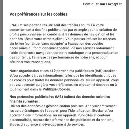
Continuer sans accepter
Les tests et mesures du Labo Fnac sont réalisés en toute
indépendance du commerce ou des fabricants depuis 1972.
Vos préférences sur les cookies
Les responsables de tests garantissent les mesures grâce à
FNAC et ses partenaires utilisent des traceurs soumis à votre
leur expertise, et aux équipements de mesures les plus
consentement à des fins publicitaires par exemple pour la création de
précis. Pour en savoir plus,
voir notre charte
. Et pour
profils personnalisés en combinant les données de navigation et les
comparer tous les produits, visitez notre
comparateur
.
données liées à votre compte client. Vous pouvez refuser les traceurs
via le lien "continuer sans accepter" à l’exception des cookies
nécessaires au fonctionnement optimal de nos services notamment
l’aide dans votre navigation sur notre catalogue et la personnalisation
des contenus, l’analyse des performances de notre site, et pour
sécuriser vos transactions.
Notre organisation et ses
419
partenaires publicitaires (IAB) stockent
et/ou accèdent à des informations, telles que les identifiants uniques
de cookies pour traiter les données personnelles, sur un appareil. Vous
pouvez accepter ou gérer vos préférences en cliquant ci-dessous ou à
tout moment dans la
Politique Cookies.
Nos partenaires publicitaires (IAB) traitent des données selon les
finalités suivantes :
Utiliser des données de géolocalisation précises. Analyser activement
les caractéristiques de l’appareil pour l’identification. Stocker et/ou
accéder à des informations sur un appareil. Publicités et contenu
personnalisés, mesure de performance des publicités et du contenu,
études d’audience et développement de services.