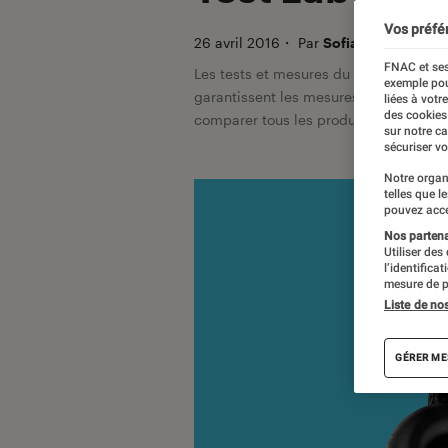
Vos préfé
26 avril 2016
・
Par
Sofian Nouira, Jea
FNAC et ses
Les tests et mesures du Labo Fnac so
exemple pou
garantissent les mesures grâce à leur 
liées à votr
des cookies
comparer tous les produits, visitez no
sur notre c
sécuriser vo
Notre organ
telles que l
pouvez acce
Nos partenai
Utiliser des
l’identifica
mesure de p
Liste de no
GÉRER ME