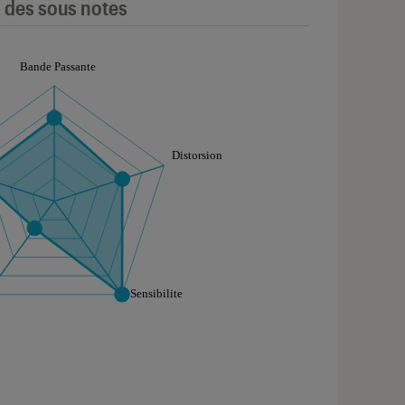
l des sous notes
aphique sont à retrouver dans l'onglet "Détail des so