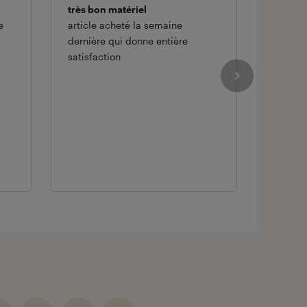
très bon matériel
Casque
e
article acheté la semaine
Le son 
dernière qui donne entière
facilem
satisfaction
...mais