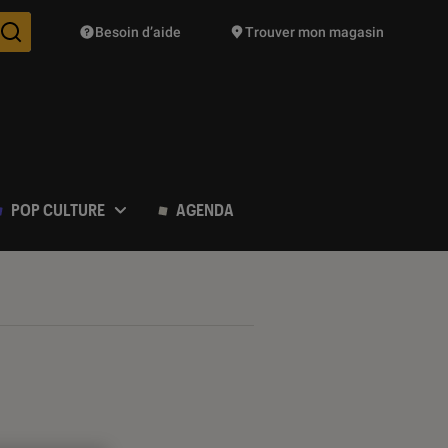
Besoin d’aide
Trouver mon magasin
Des suggestions de produits vont vous être proposées pendant vo
POP CULTURE
AGENDA