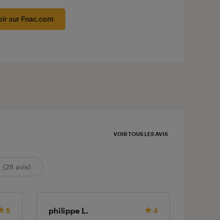
oir sur Fnac.com
VOIR TOUS LES AVIS
(28 avis)
philippe L.
DOLOI
5
4