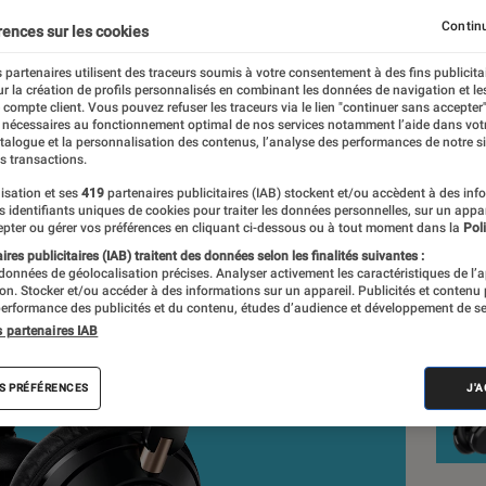
Continu
rences sur les cookies
n-Charles Frelier
 partenaires utilisent des traceurs soumis à votre consentement à des fins publicita
nt réalisés en toute indépendance du commerce ou des fabricants de
r la création de profils personnalisés en combinant les données de navigation et l
expertise, et aux équipements de mesures les plus précis. Pour en s
e compte client. Vous pouvez refuser les traceurs via le lien "continuer sans accepter"
 nécessaires au fonctionnement optimal de nos services notamment l’aide dans vot
tre
comparateur
.
atalogue et la personnalisation des contenus, l’analyse des performances de notre si
s transactions.
isation et ses
419
partenaires publicitaires (IAB) stockent et/ou accèdent à des inf
es identifiants uniques de cookies pour traiter les données personnelles, sur un appa
Nos
pter ou gérer vos préférences en cliquant ci-dessous ou à tout moment dans la
Poli
res publicitaires (IAB) traitent des données selon les finalités suivantes :
Cas
 données de géolocalisation précises. Analyser activement les caractéristiques de l’
tion. Stocker et/ou accéder à des informations sur un appareil. Publicités et contenu
erformance des publicités et du contenu, études d’audience et développement de se
VOIR T
s partenaires IAB
S PRÉFÉRENCES
J'