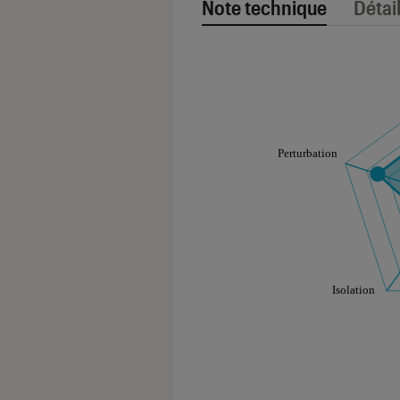
Note technique
Détai
Note technique
Les notes de ce gr