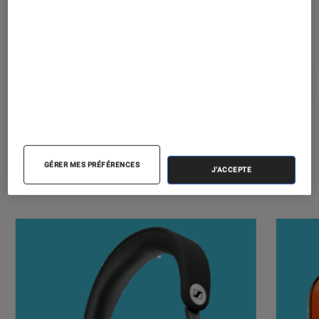
Pour aller plus loin
Apple
iPad
Tablette tactile
GÉRER MES PRÉFÉRENCES
J'ACCEPTE
Nos derniers Tests Tech