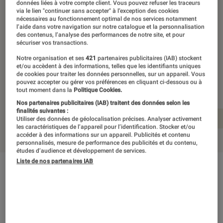
données liées à votre compte client. Vous pouvez refuser les traceurs
via le lien "continuer sans accepter" à l’exception des cookies
nécessaires au fonctionnement optimal de nos services notamment
l’aide dans votre navigation sur notre catalogue et la personnalisation
Pour son édition anniversaire, l’iPad «
des contenus, l’analyse des performances de notre site, et pour
sécuriser vos transactions.
classique » s’offre le ravalement de
Notre organisation et ses
421
partenaires publicitaires (IAB) stockent
façade dont il avait bien besoin.
et/ou accèdent à des informations, telles que les identifiants uniques
Dommage que cela se paie le prix fort.
de cookies pour traiter les données personnelles, sur un appareil. Vous
pouvez accepter ou gérer vos préférences en cliquant ci-dessous ou à
tout moment dans la
Politique Cookies.
Nos partenaires publicitaires (IAB) traitent des données selon les
finalités suivantes :
En résumé
Notre prise en main détaillée
Utiliser des données de géolocalisation précises. Analyser activement
les caractéristiques de l’appareil pour l’identification. Stocker et/ou
accéder à des informations sur un appareil. Publicités et contenu
personnalisés, mesure de performance des publicités et du contenu,
études d’audience et développement de services.
Liste de nos partenaires IAB
En résumé
L’iPad 10 est une excellente tablette. Peut-être