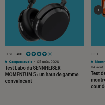
TEST LABO
TEST
Noté 4 étoiles sur 5
Casques audio
•
05 août. 2026
Montre
Test Labo du SENNHEISER
04 août.
Test d
MOMENTUM 5 : un haut de gamme
montre
convaincant
cour d