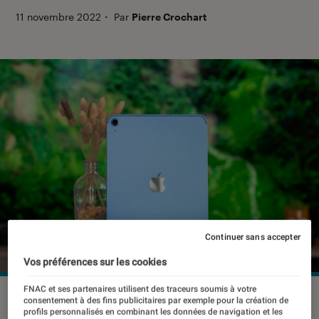
11 novembre 2022
・
Par
Pierre Crochart
Continuer sans accepter
Vos préférences sur les cookies
FNAC et ses partenaires utilisent des traceurs soumis à votre
L'iPad 10 wifi+4G dans son nouveau coloris bleu.
©Pierre
consentement à des fins publicitaires par exemple pour la création de
Crochart/L'Éclaireur
profils personnalisés en combinant les données de navigation et les