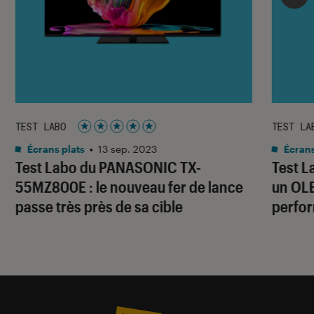
TEST LABO
TEST LA
Noté 5 étoiles sur 5
Écrans plats
•
13 sep. 2023
Écrans
Test Labo du PANASONIC TX-
Test L
55MZ800E : le nouveau fer de lance
un OLE
passe très près de sa cible
perfo