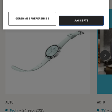
GÉRER MES PRÉFÉRENCES
J'ACCEPTE
ACTU
ACTU
Tech
•
24 sep. 2025
TV
•