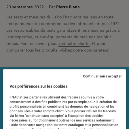
23 septembre 2022
・
Par
Pierre Blanc
Les tests et mesures du Labo Fnac sont réalisés en toute
indépendance du commerce ou des fabricants depuis 1972.
Les responsables de tests garantissent les mesures grâce à
leur expertise, et aux équipements de mesures les plus
précis. Pour en savoir plus,
voir notre charte
. Et pour
comparer tous les produits, visitez notre
comparateur
.
Continuer sans accepter
Vos préférences sur les cookies
FNAC et ses partenaires utilisent des traceurs soumis à votre
consentement à des fins publicitaires par exemple pour la création de
profils personnalisés en combinant les données de navigation et les
données liées à votre compte client. Vous pouvez refuser les traceurs
via le lien "continuer sans accepter" à l’exception des cookies
nécessaires au fonctionnement optimal de nos services notamment
l’aide dans votre navigation sur notre catalogue et la personnalisation