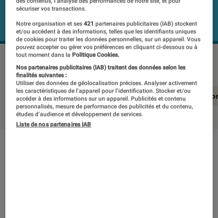
des contenus, l’analyse des performances de notre site, et pour
sécuriser vos transactions.
Notre organisation et ses
421
partenaires publicitaires (IAB) stockent
et/ou accèdent à des informations, telles que les identifiants uniques
de cookies pour traiter les données personnelles, sur un appareil. Vous
pouvez accepter ou gérer vos préférences en cliquant ci-dessous ou à
tout moment dans la
Politique Cookies.
LG OLED48A26LA
©Labo Fnac
Nos partenaires publicitaires (IAB) traitent des données selon les
finalités suivantes :
Utiliser des données de géolocalisation précises. Analyser activement
les caractéristiques de l’appareil pour l’identification. Stocker et/ou
En résumé
Notre test détaillé
Conclusio
accéder à des informations sur un appareil. Publicités et contenu
personnalisés, mesure de performance des publicités et du contenu,
études d’audience et développement de services.
Liste de nos partenaires IAB
En résumé
NOTE LABOFNAC
Noté 5 étoiles sur 5
Les modèles inférieurs à 55″ sont souvent les