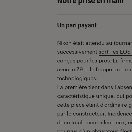
Notre prise en main
Un pari payant
Nikon était attendu au tourna
successivement
sorti les EOS
conçus pour les pros. La firm
avec le Z9, elle frappe un gr
technologiques.
La première tient dans l’abse
caractéristique unique, qui po
cette pièce étant d’ordinair
par le constructeur. Incidence
donc totalement silencieux, c
pourvus d’un obturateur électr