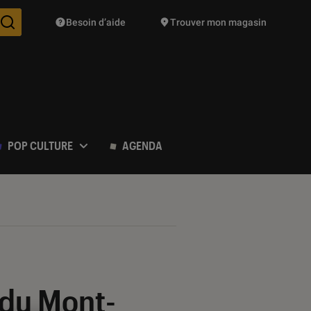
Besoin d’aide
Trouver mon magasin
Des suggestions de produits vont vous être proposées pendant vo
POP CULTURE
AGENDA
 du Mont-