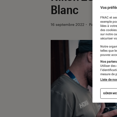
Blanc
Vos préfé
FNAC et ses
exemple pou
16 septembre 2022
・
Par
Louis Cayat
liées à votr
des cookies
sur notre c
sécuriser vo
Notre organ
telles que l
pouvez acce
Nos partenai
Utiliser des
l’identifica
mesure de p
Liste de no
GÉRER ME