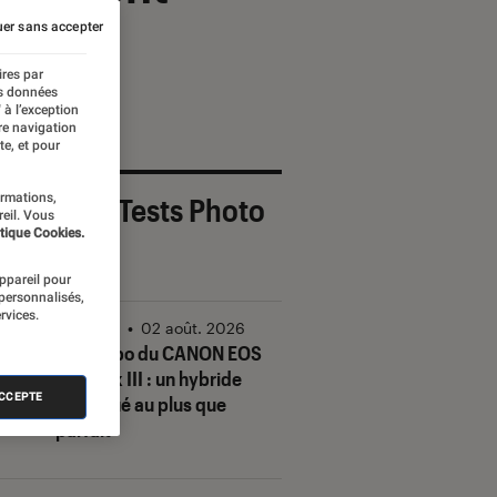
er sans accepter
ires par
es données
 à l’exception
re navigation
te, et pour
ormations,
 derniers Tests Photo
reil. Vous
tique Cookies.
OUT
appareil pour
 personnalisés,
rvices.
Photo
•
02 août. 2026
Test Labo du CANON EOS
R6 Mark III : un hybride
ACCEPTE
conjugué au plus que
parfait