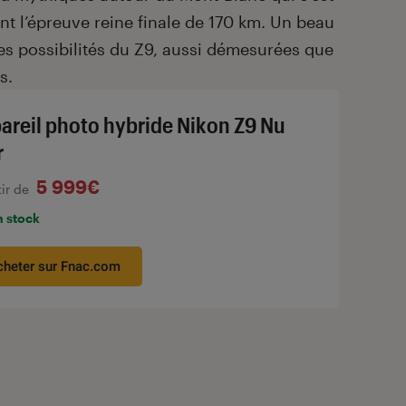
nt l’épreuve reine finale de 170 km. Un beau
les possibilités du Z9, aussi démesurées que
s.
areil photo hybride Nikon Z9 Nu
r
5 999€
tir de
n stock
cheter sur Fnac.com