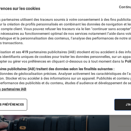
Continu
rences sur les cookies
 partenaires utilisent des traceurs soumis à votre consentement à des fins publicita
r la création de profils personnalisés en combinant les données de navigation et l
te
e compte client. Vous pouvez refuser les traceurs via le lien "continuer sans accepter"
 nécessaires au fonctionnement optimal de nos services notamment l’aide dans vot
atalogue et la personnalisation des contenus, l’analyse des performances de notre si
s transactions.
isation et ses
419
partenaires publicitaires (IAB) stockent et/ou accèdent à des inf
Nos
es identifiants uniques de cookies pour traiter les données personnelles, sur un appa
pter ou gérer vos préférences en cliquant ci-dessous ou à tout moment dans la
Poli
VOIR T
res publicitaires (IAB) traitent des données selon les finalités suivantes :
 données de géolocalisation précises. Analyser activement les caractéristiques de l’
tion. Stocker et/ou accéder à des informations sur un appareil. Publicités et contenu
erformance des publicités et du contenu, études d’audience et développement de se
s partenaires IAB
S PRÉFÉRENCES
J'