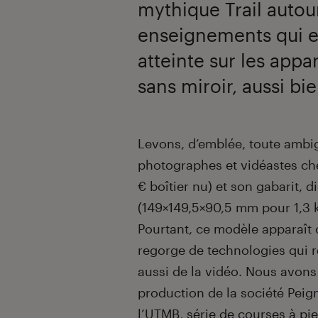
mythique Trail autou
enseignements qui en
atteinte sur les appa
sans miroir, aussi bi
Introduction
Levons, d’emblée, toute ambi
photographes et vidéastes che
€ boîtier nu) et son gabarit, 
(149×149,5×90,5 mm pour 1,3 kg
Pourtant, ce modèle apparaît c
regorge de technologies qui r
aussi de la vidéo. Nous avons
production de la société Peign
l’UTMB, série de courses à pi