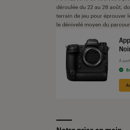
déroulée du 22 au 28 août, do
terrain de jeu pour éprouver 
le dénivelé moyen du parcour
App
Noi
À par
E
A