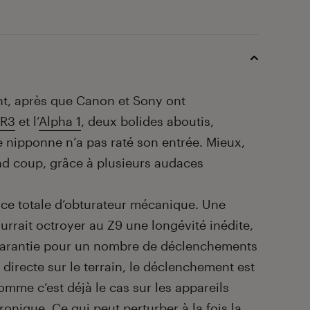
nt, après que Canon et Sony ont
 R3
et l’
Alpha 1
, deux bolides aboutis,
e nipponne n’a pas raté son entrée. Mieux,
and coup, grâce à plusieurs audaces
nce totale d’obturateur mécanique. Une
urrait octroyer au Z9 une longévité inédite,
e garantie pour un nombre de déclenchements
 directe sur le terrain, le déclenchement est
omme c’est déjà le cas sur les appareils
onique. Ce qui peut perturber à la fois la