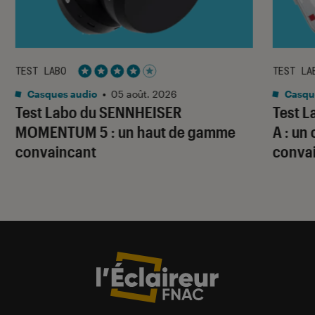
TEST LABO
TEST LA
Noté 4 étoiles sur 5
Casques audio
•
05 août. 2026
Casqu
Test Labo du SENNHEISER
Test 
MOMENTUM 5 : un haut de gamme
A : un
convaincant
conva