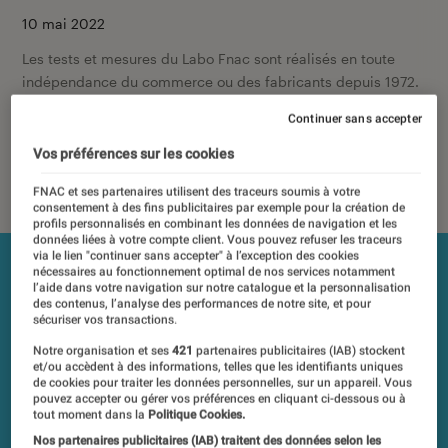
10 mai 2022
Les tests et mesures du Labo Fnac sont réalisés en toute
indépendance du commerce ou des fabricants depuis 1972.
Les responsables de tests garantissent les mesures grâce à
Continuer sans accepter
leur expertise, et aux équipements de mesures les plus
précis. Pour en savoir plus,
voir notre charte
. Et pour
Vos préférences sur les cookies
comparer tous les produits, visitez notre
comparateur
.
FNAC et ses partenaires utilisent des traceurs soumis à votre
consentement à des fins publicitaires par exemple pour la création de
profils personnalisés en combinant les données de navigation et les
données liées à votre compte client. Vous pouvez refuser les traceurs
via le lien "continuer sans accepter" à l’exception des cookies
nécessaires au fonctionnement optimal de nos services notamment
l’aide dans votre navigation sur notre catalogue et la personnalisation
des contenus, l’analyse des performances de notre site, et pour
sécuriser vos transactions.
Notre organisation et ses
421
partenaires publicitaires (IAB) stockent
et/ou accèdent à des informations, telles que les identifiants uniques
de cookies pour traiter les données personnelles, sur un appareil. Vous
pouvez accepter ou gérer vos préférences en cliquant ci-dessous ou à
tout moment dans la
Politique Cookies.
Nos partenaires publicitaires (IAB) traitent des données selon les