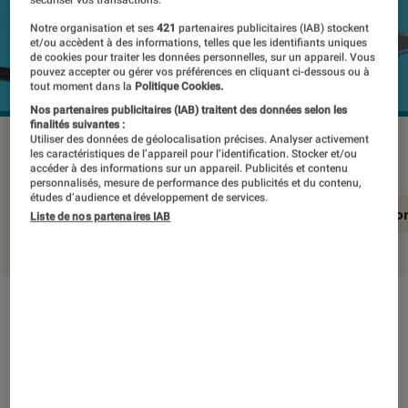
Notre organisation et ses
421
partenaires publicitaires (IAB) stockent
et/ou accèdent à des informations, telles que les identifiants uniques
de cookies pour traiter les données personnelles, sur un appareil. Vous
pouvez accepter ou gérer vos préférences en cliquant ci-dessous ou à
tout moment dans la
Politique Cookies.
Nos partenaires publicitaires (IAB) traitent des données selon les
finalités suivantes :
Utiliser des données de géolocalisation précises. Analyser activement
LENOVO YOGA duet 7 13itl6
©Labo Fnac
les caractéristiques de l’appareil pour l’identification. Stocker et/ou
accéder à des informations sur un appareil. Publicités et contenu
personnalisés, mesure de performance des publicités et du contenu,
études d’audience et développement de services.
En résumé
Notre test détaillé
Conclusio
Liste de nos partenaires IAB
En résumé
NOTE LABOFNAC
Noté 3 étoiles sur 5