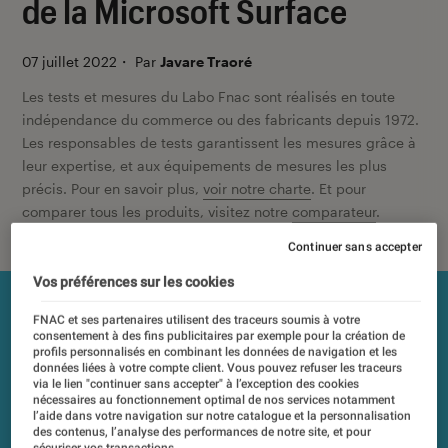
de la Microsoft Surface
07 juillet 2022
・
Par
Javare Traoré
Les tests et mesures du Labo Fnac sont réalisés en toute
indépendance du commerce ou des fabricants depuis 1972.
Les responsables de tests garantissent les mesures grâce à
leur expertise, et aux équipements de mesures les plus
précis. Pour en savoir plus,
voir notre charte
. Et pour
comparer tous les produits, visitez notre
comparateur
.
Continuer sans accepter
Vos préférences sur les cookies
FNAC et ses partenaires utilisent des traceurs soumis à votre
consentement à des fins publicitaires par exemple pour la création de
profils personnalisés en combinant les données de navigation et les
données liées à votre compte client. Vous pouvez refuser les traceurs
via le lien "continuer sans accepter" à l’exception des cookies
nécessaires au fonctionnement optimal de nos services notamment
l’aide dans votre navigation sur notre catalogue et la personnalisation
des contenus, l’analyse des performances de notre site, et pour
sécuriser vos transactions.