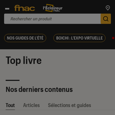
Trouv
De
NOS GUIDES DE L'ÉTÉ
BOICHI : L'EXPO VIRTUELLE
Top livre
Nos derniers contenus
Tout
Articles
Sélections et guides