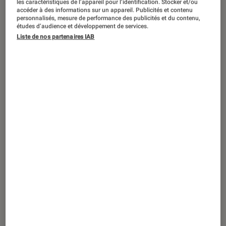
les caractéristiques de l’appareil pour l’identification. Stocker et/ou
SÉLECTION
accéder à des informations sur un appareil. Publicités et contenu
personnalisés, mesure de performance des publicités et du contenu,
Livres / BD
•
04 août. 2026
études d’audience et développement de services.
Le top des romans pour adolescents
Liste de nos partenaires IAB