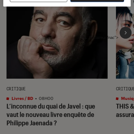
l'Éclaireur fnac">
CRITIQUE
CRITIQU
Livres / BD
•
08H00
Musiq
L’inconnue du quai de Javel : que
THIS 
vaut le nouveau livre enquête de
assura
Philippe Jaenada ?