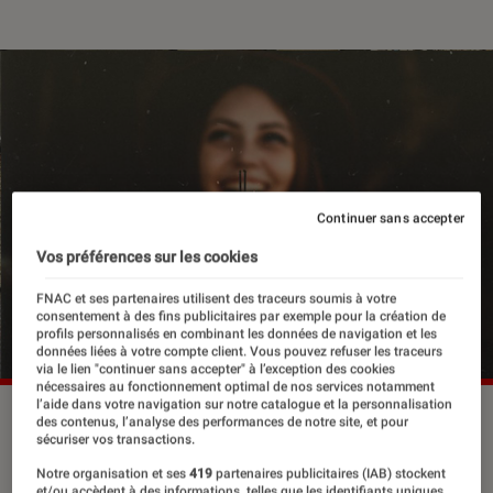
Continuer sans accepter
Vos préférences sur les cookies
FNAC et ses partenaires utilisent des traceurs soumis à votre
consentement à des fins publicitaires par exemple pour la création de
profils personnalisés en combinant les données de navigation et les
données liées à votre compte client. Vous pouvez refuser les traceurs
via le lien "continuer sans accepter" à l’exception des cookies
nécessaires au fonctionnement optimal de nos services notamment
l’aide dans votre navigation sur notre catalogue et la personnalisation
des contenus, l’analyse des performances de notre site, et pour
sécuriser vos transactions.
Il y a quelques semaines, on vous
Notre organisation et ses
419
partenaires publicitaires (IAB) stockent
proposait une liste de non-résolutions
et/ou accèdent à des informations, telles que les identifiants uniques