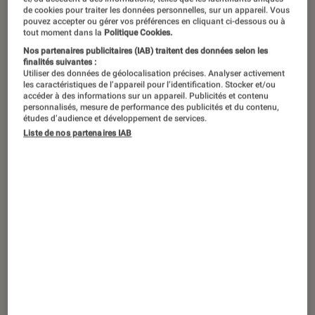
de cookies pour traiter les données personnelles, sur un appareil. Vous
à prendre pour l’année 2022. Puisque
pouvez accepter ou gérer vos préférences en cliquant ci-dessous ou à
tout moment dans la
Politique Cookies.
l’on sait que, de toute façon, on ne les
Nos partenaires publicitaires (IAB) traitent des données selon les
tiendra pas, autant se faire plaisir et se
finalités suivantes :
Utiliser des données de géolocalisation précises. Analyser activement
fixer des objectifs… à notre portée !
les caractéristiques de l’appareil pour l’identification. Stocker et/ou
accéder à des informations sur un appareil. Publicités et contenu
On vous donne aujourd’hui quelques
personnalisés, mesure de performance des publicités et du contenu,
études d’audience et développement de services.
pistes de lecture pour approfondir ces
Liste de nos partenaires IAB
non-résolutions…
Introduction
Ne pas s’organiser
avec Gaston Lagaffe
Entre la vie professionnelle,
le chat à nourrir, les
courses à faire, les factures
à payer, le cours de yoga à