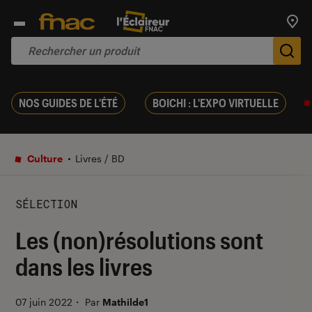
Trouv
De
NOS GUIDES DE L'ÉTÉ
BOICHI : L'EXPO VIRTUELLE
Culture
Livres / BD
SÉLECTION
Les (non)résolutions sont
dans les livres
07 juin 2022
・
Par
Mathilde1