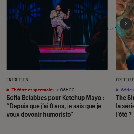
l'Éclaireur fnac">
ENTRETIEN
CRITIQU
Théâtre et spectacles
•
08H00
Séries
Sofia Belabbes pour
Ketchup Mayo
:
The S
“Depuis que j’ai 8 ans, je sais que je
la sér
veux devenir humoriste”
l’été ?