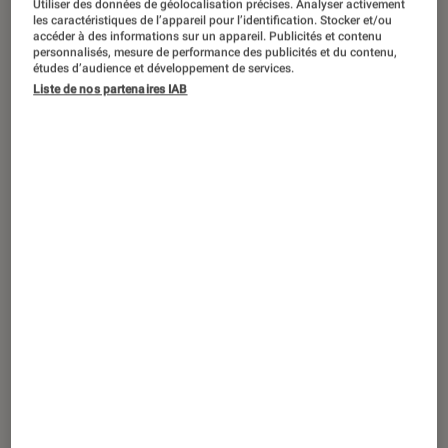
Des ados Minions tout plein
Utiliser des données de géolocalisation précises. Analyser activement
les caractéristiques de l’appareil pour l’identification. Stocker et/ou
accéder à des informations sur un appareil. Publicités et contenu
personnalisés, mesure de performance des publicités et du contenu,
études d’audience et développement de services.
Liste de nos partenaires IAB