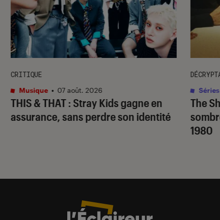
CRITIQUE
DÉCRYPT
Musique
•
07 août. 2026
Séries
THIS & THAT
: Stray Kids gagne en
The S
assurance, sans perdre son identité
sombr
1980