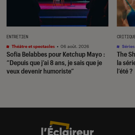
ENTRETIEN
CRITIQU
Théâtre et spectacles
•
06 août. 2026
Séries
Sofia Belabbes pour
Ketchup Mayo
:
The S
“Depuis que j’ai 8 ans, je sais que je
la sér
veux devenir humoriste”
l’été ?