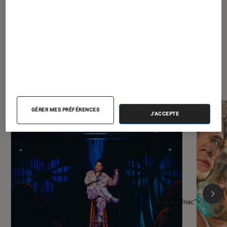
À la une de
VOIR TOUT
l'Éclaireur FNAC
GÉRER MES PRÉFÉRENCES
J'ACCEPTE
l'Éclaireur fnac">