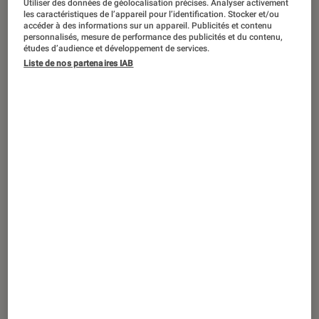
De TikTok à YouTube, les réseaux
Utiliser des données de géolocalisation précises. Analyser activement
les caractéristiques de l’appareil pour l’identification. Stocker et/ou
sociaux à l’âge de raison
accéder à des informations sur un appareil. Publicités et contenu
personnalisés, mesure de performance des publicités et du contenu,
études d’audience et développement de services.
Liste de nos partenaires IAB