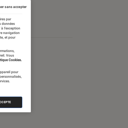
er sans accepter
ires par
es données
 à l’exception
re navigation
te, et pour
ormations,
reil. Vous
tique Cookies.
appareil pour
 personnalisés,
rvices.
ACCEPTE