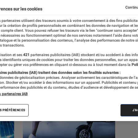
Continu
rences sur les cookies
s
 partenaires utilisent des traceurs soumis à votre consentement à des fins publicita
r la création de profils personnalisés en combinant les données de navigation et l
e compte client. Vous pouvez refuser les traceurs via le lien "continuer sans accepter"
Sélections et guides
Tests
 nécessaires au fonctionnement optimal de nos services notamment l’aide dans vot
atalogue et la personnalisation des contenus, l’analyse des performances de notre si
s transactions.
isation et ses
421
partenaires publicitaires (IAB) stockent et/ou accèdent à des inf
es identifiants uniques de cookies pour traiter les données personnelles, sur un appa
pter ou gérer vos préférences en cliquant ci-dessous ou à tout moment dans la
Poli
res publicitaires (IAB) traitent des données selon les finalités suivantes :
 données de géolocalisation précises. Analyser activement les caractéristiques de l’
tion. Stocker et/ou accéder à des informations sur un appareil. Publicités et contenu
erformance des publicités et du contenu, études d’audience et développement de se
s partenaires IAB
S PRÉFÉRENCES
J'