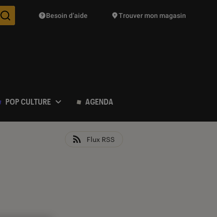
Besoin d’aide
Trouver mon magasin
Des suggestions de produits vont vous être proposées pendant vo
POP CULTURE
AGENDA
Flux RSS