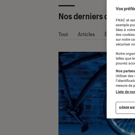
Vos préfé
Nos derniers contenu
FNAC et ses
exemple pou
liées à votr
Tout
Articles
Événéments
des cookies
sur notre c
sécuriser vo
Notre organ
telles que l
pouvez acce
Nos partenai
Utiliser des
l’identifica
mesure de p
Liste de no
GÉRER ME