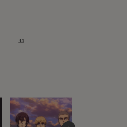
...
94