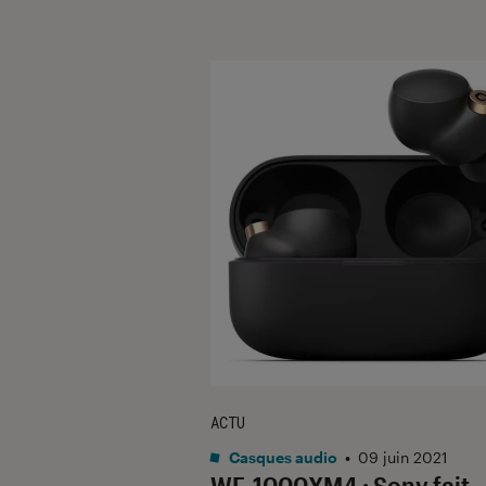
ACTU
Casques audio
•
09 juin 2021
WF-1000XM4 : Sony fait