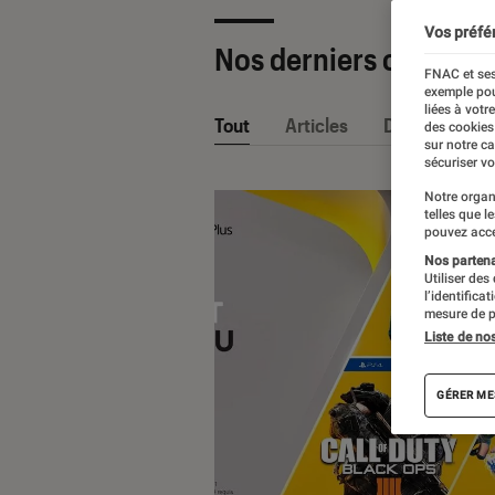
Vos préfé
Nos derniers contenu
FNAC et ses
exemple pou
liées à votr
Tout
Articles
Dossiers
des cookies
sur notre c
sécuriser vo
Notre organ
telles que l
pouvez acce
Nos partenai
Utiliser des
l’identifica
mesure de p
Liste de no
GÉRER ME