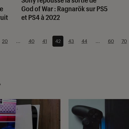
ue
God of War : Ragnarök
sur PS5
uit
et PS4 à 2022
20
...
40
41
42
43
44
...
60
70
y