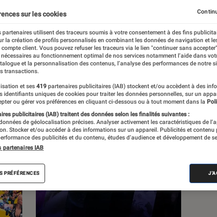
Continu
rences sur les cookies
s
 partenaires utilisent des traceurs soumis à votre consentement à des fins publicita
r la création de profils personnalisés en combinant les données de navigation et l
e compte client. Vous pouvez refuser les traceurs via le lien "continuer sans accepter"
Sélections et guides
Tests
Produits
 nécessaires au fonctionnement optimal de nos services notamment l’aide dans vot
atalogue et la personnalisation des contenus, l’analyse des performances de notre si
s transactions.
isation et ses
419
partenaires publicitaires (IAB) stockent et/ou accèdent à des inf
es identifiants uniques de cookies pour traiter les données personnelles, sur un appa
pter ou gérer vos préférences en cliquant ci-dessous ou à tout moment dans la
Poli
res publicitaires (IAB) traitent des données selon les finalités suivantes :
 données de géolocalisation précises. Analyser activement les caractéristiques de l’
tion. Stocker et/ou accéder à des informations sur un appareil. Publicités et contenu
erformance des publicités et du contenu, études d’audience et développement de se
s partenaires IAB
S PRÉFÉRENCES
J'