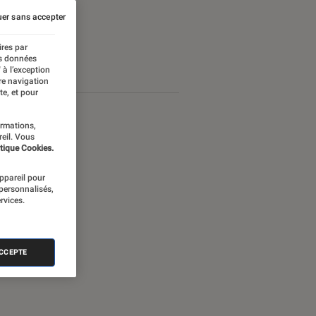
er sans accepter
ires par
es données
 à l’exception
re navigation
te, et pour
ormations,
reil. Vous
tique Cookies.
appareil pour
 personnalisés,
rvices.
ACCEPTE