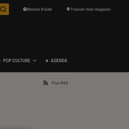
Besoin d’aide
Trouver mon magasin
Des suggestions de produits vont vous être proposées pendant vo
POP CULTURE
AGENDA
Flux RSS