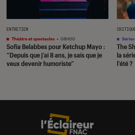
ENTRETIEN
CRITIQU
Théâtre et spectacles
•
08H00
Séries
Sofia Belabbes pour
Ketchup Mayo
:
The S
“Depuis que j’ai 8 ans, je sais que je
la sér
veux devenir humoriste”
l’été ?