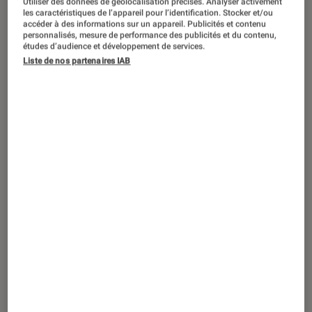
Utiliser des données de géolocalisation précises. Analyser activement
ACTU
les caractéristiques de l’appareil pour l’identification. Stocker et/ou
accéder à des informations sur un appareil. Publicités et contenu
Jeux Vidéo Consoles
•
03 jan. 2020
personnalisés, mesure de performance des publicités et du contenu,
PlayStation Plus : les jeux gratuits du
études d’audience et développement de services.
Liste de nos partenaires IAB
mois de janvier 2020