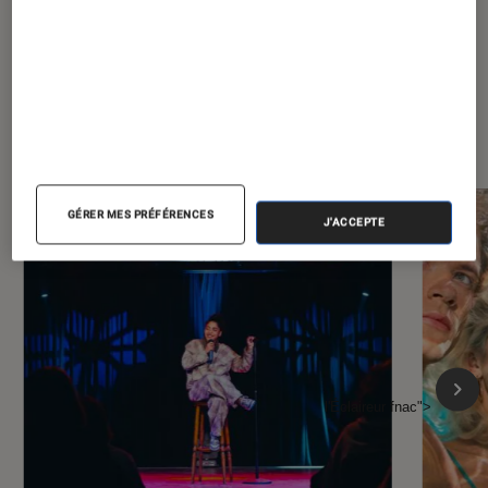
À la une de
VOIR TOUT
l'Éclaireur FNAC
GÉRER MES PRÉFÉRENCES
J'ACCEPTE
l'Éclaireur fnac">