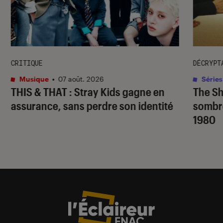
CRITIQUE
DÉCRYPT
Musique
•
07 août. 2026
Séries
THIS & THAT
: Stray Kids gagne en
The S
assurance, sans perdre son identité
sombr
1980