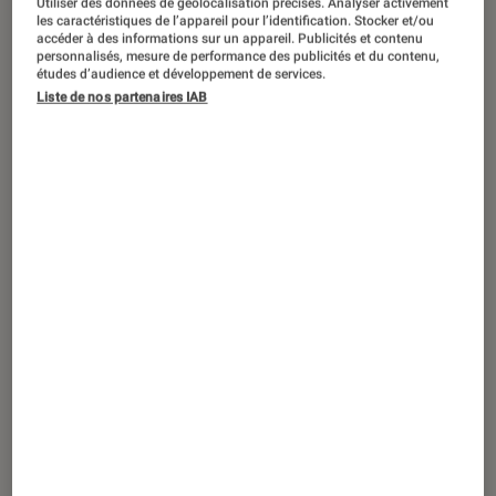
Utiliser des données de géolocalisation précises. Analyser activement
TEST LABO
les caractéristiques de l’appareil pour l’identification. Stocker et/ou
Noté 3 étoiles sur 5
accéder à des informations sur un appareil. Publicités et contenu
TV
•
03 fév. 2020
personnalisés, mesure de performance des publicités et du contenu,
Test Labo du Sony KD-49XG9005 : un TV
études d’audience et développement de services.
Liste de nos partenaires IAB
de moins de 50″ qui a presque tout bon