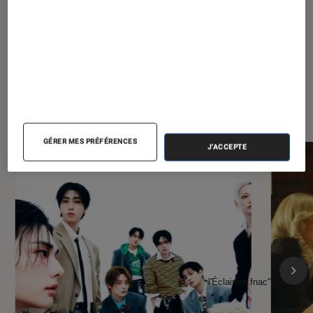
À la une de
VOIR TOUT
l'Éclaireur FNAC
GÉRER MES PRÉFÉRENCES
J'ACCEPTE
l'Éclaireur fnac">