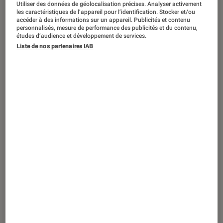
Utiliser des données de géolocalisation précises. Analyser activement
ACTU
les caractéristiques de l’appareil pour l’identification. Stocker et/ou
accéder à des informations sur un appareil. Publicités et contenu
Réalité virtuelle
•
12 jan. 2022
personnalisés, mesure de performance des publicités et du contenu,
CES 2022 – PlayStation VR2 : Sony
études d’audience et développement de services.
officialise son système de réalité
Liste de nos partenaires IAB
virtuelle pour la PS5