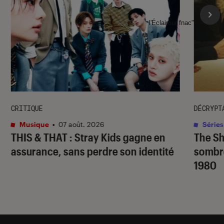
l'Éclaireur fnac">
CRITIQUE
DÉCRYPT
Musique
•
07 août. 2026
Séries
THIS & THAT
: Stray Kids gagne en
The S
assurance, sans perdre son identité
sombr
1980