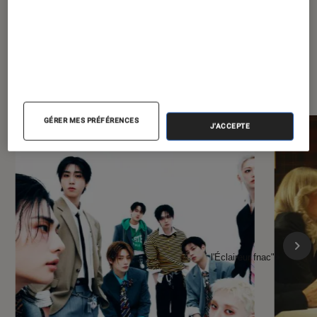
À la une de
VOIR TOUT
l'Éclaireur FNAC
GÉRER MES PRÉFÉRENCES
J'ACCEPTE
l'Éclaireur fnac">