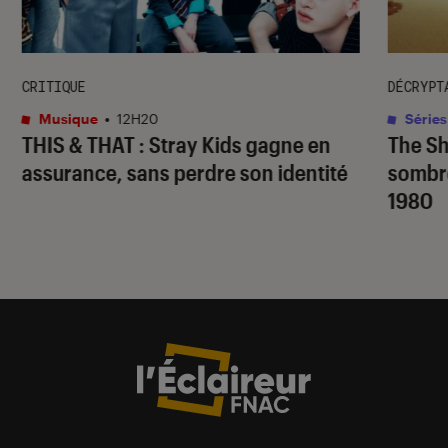
CRITIQUE
DÉCRYPT
Musique
•
12H20
Séries
THIS & THAT
: Stray Kids gagne en
The S
assurance, sans perdre son identité
sombr
1980