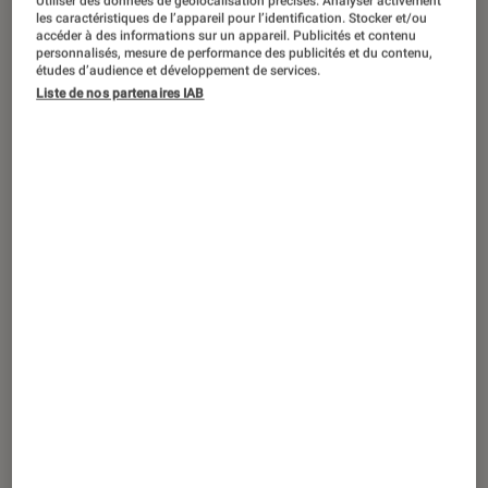
Utiliser des données de géolocalisation précises. Analyser activement
ACTU
les caractéristiques de l’appareil pour l’identification. Stocker et/ou
accéder à des informations sur un appareil. Publicités et contenu
Livres / BD
•
31 déc. 2025
personnalisés, mesure de performance des publicités et du contenu,
Judith Godrèche, symbole du #MeToo
études d’audience et développement de services.
Liste de nos partenaires IAB
français, de retour en librairie avec un
livre événement