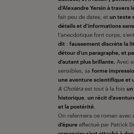
d’Alexandre Yersin à travers l
fait peu de dates, et
un texte 
détails et d’informations sans
l’anecdotique font corps, s’e
dit
:
faussement discrète la li
détour d’un paragraphe, et pa
d’autant plus brillante.
Avec so
sensibles, sa
forme impressio
une aventure scientifique et
& Choléra
est tout à la fois
un
historique
,
un récit d’aventur
et la postérité
.
On refermera ce roman avec 
d’épure
effectué par Patrick De
romancier s’est attaché à don