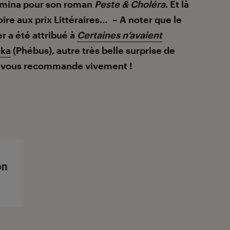
emina pour son roman
Peste & Choléra
. Et là
ire aux prix Littéraires… – A noter que le
r a été attribué à
Certaines n’avaient
uka
(Phébus), autre très belle surprise de
 je vous recommande vivement !
on