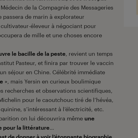
 Médecin de la Compagnie des Messageries
ue passera de marin à explorateur
cultivateur-éleveur à négociant pour
’occupera de mille et une choses encore
vre le bacille de la peste
, revient un temps
stitut Pasteur, et finira par trouver le vaccin
’un séjour en Chine. Célébrité immédiate
te
», mais Yersin en curieux boulimique
es recherches et observations scientifiques,
ichelin pour le caoutchouc tiré de l’hévéa,
inine, s’intéressant à l’électricité, etc.
sparition on lui découvrira même
une
 pour la littérature
…
r, est de donner à voir l’étonnante biographie