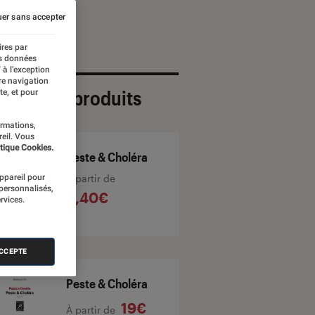
er sans accepter
ires par
es données
 à l’exception
re navigation
ection de produits
te, et pour
ormations,
reil. Vous
tique Cookies.
Peste & Choléra
À partir de
appareil pour
 personnalisés,
8,40€
rvices.
ACCEPTE
Peste & Choléra
19€
À partir de