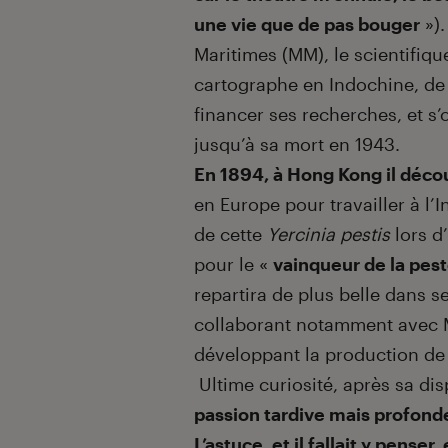
une vie que de pas bouger
»).
Maritimes (MM), le scientifiq
cartographe en Indochine, de 
financer ses recherches, et s
jusqu’à sa mort en 1943.
En 1894, à Hong Kong il décou
en Europe pour travailler à l’In
de cette
Yercinia pestis
lors d
pour le «
vainqueur de la pes
repartira de plus belle dans s
collaborant notamment avec M
développant la production de qu
Ultime curiosité, après sa di
passion tardive mais profonde
L’astuce, et il fallait y pense