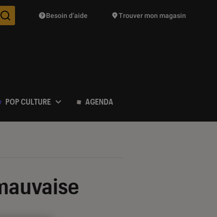
Besoin d’aide
Trouver mon magasin
Des suggestions de produits vont vous être proposées pendant vo
POP CULTURE
AGENDA
 mauvaise