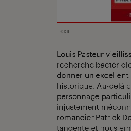
©DR
Louis Pasteur vieilli
recherche bactériol
donner un excellent 
historique. Au-delà c
personnage particuli
injustement méconnu
romancier Patrick De
tangente et nous emm