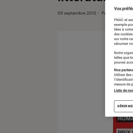
Vos préfé
05 septembre 2012
・
Par
Mangatore
FNAC et ses
exemple pou
liées à votr
des cookies
sur notre c
sécuriser vo
Notre organ
telles que l
pouvez acce
Nos partenai
Utiliser des
l’identifica
mesure de p
Liste de no
GÉRER ME