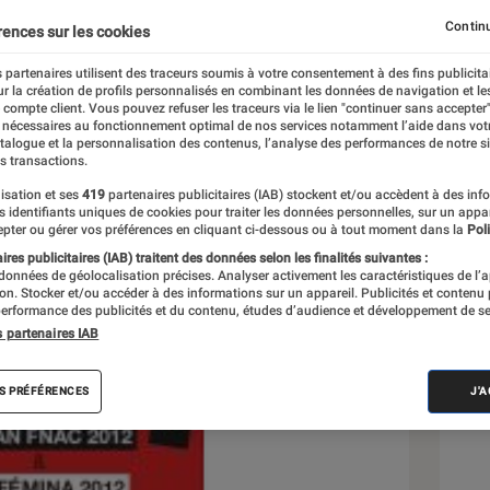
Continu
rences sur les cookies
 partenaires utilisent des traceurs soumis à votre consentement à des fins publicita
r la création de profils personnalisés en combinant les données de navigation et l
e compte client. Vous pouvez refuser les traceurs via le lien "continuer sans accepter"
 nécessaires au fonctionnement optimal de nos services notamment l’aide dans vot
Sél
atalogue et la personnalisation des contenus, l’analyse des performances de notre si
s transactions.
isation et ses
419
partenaires publicitaires (IAB) stockent et/ou accèdent à des inf
es identifiants uniques de cookies pour traiter les données personnelles, sur un appa
pter ou gérer vos préférences en cliquant ci-dessous ou à tout moment dans la
Poli
res publicitaires (IAB) traitent des données selon les finalités suivantes :
 données de géolocalisation précises. Analyser activement les caractéristiques de l’
tion. Stocker et/ou accéder à des informations sur un appareil. Publicités et contenu
erformance des publicités et du contenu, études d’audience et développement de se
s partenaires IAB
S PRÉFÉRENCES
J'