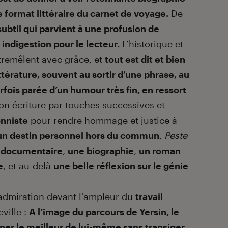
e format littéraire du carnet de voyage.
De
subtil qui parvient à une profusion de
 indigestion pour le lecteur.
L’historique et
ntremêlent avec grâce, et
tout est dit et bien
ttérature, souvent au sortir d’une phrase, au
rfois parée d’un humour très fin, en ressort
n écriture par touches successives et
nniste
pour rendre hommage et justice à
 un destin personnel hors du commun
,
Peste
 documentaire
,
une biographie
,
un roman
e
, et au-delà
une belle réflexion sur le génie
admiration devant l’ampleur du
travail
ville :
A l’image du parcours de Yersin, le
ner le meilleur de lui-même sans transiger