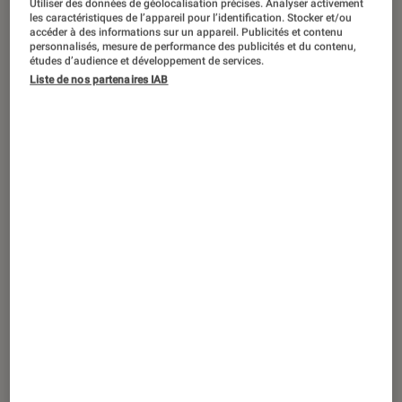
Utiliser des données de géolocalisation précises. Analyser activement
SÉLECTION
les caractéristiques de l’appareil pour l’identification. Stocker et/ou
accéder à des informations sur un appareil. Publicités et contenu
Musique
•
05 août. 2026
personnalisés, mesure de performance des publicités et du contenu,
« Wanted » : des pépites introuvables à
études d’audience et développement de services.
Liste de nos partenaires IAB
nouveau disponibles en vinyle