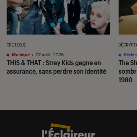
CRITIQUE
DÉCRYPT
Musique
•
07 août. 2026
Séries
THIS & THAT
: Stray Kids gagne en
The S
assurance, sans perdre son identité
sombr
1980