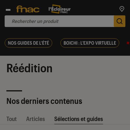
Trouv
De
NOS GUIDES DE L'ÉTÉ
BOICHI : L'EXPO VIRTUELLE
Réédition
Nos derniers contenus
Tout
Articles
Sélections et guides