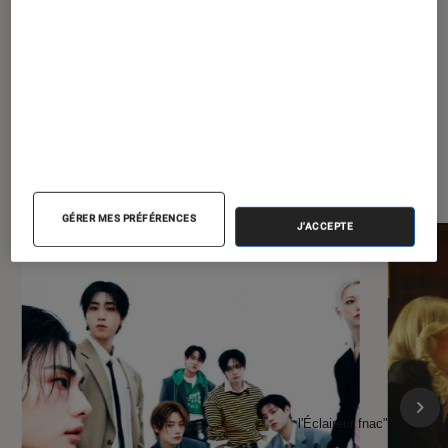
À la une de
VOIR TOUT
l'Éclaireur FNAC
GÉRER MES PRÉFÉRENCES
J'ACCEPTE
l'Éclaireur fnac">