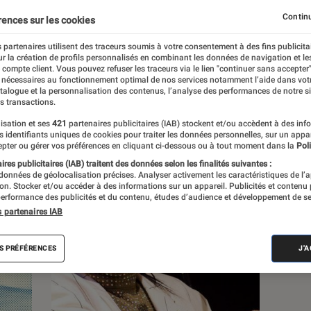
Continu
rences sur les cookies
s
 partenaires utilisent des traceurs soumis à votre consentement à des fins publicita
r la création de profils personnalisés en combinant les données de navigation et l
e compte client. Vous pouvez refuser les traceurs via le lien "continuer sans accepter"
 guides
 nécessaires au fonctionnement optimal de nos services notamment l’aide dans vot
atalogue et la personnalisation des contenus, l’analyse des performances de notre si
s transactions.
isation et ses
421
partenaires publicitaires (IAB) stockent et/ou accèdent à des inf
es identifiants uniques de cookies pour traiter les données personnelles, sur un appa
pter ou gérer vos préférences en cliquant ci-dessous ou à tout moment dans la
Poli
res publicitaires (IAB) traitent des données selon les finalités suivantes :
 données de géolocalisation précises. Analyser activement les caractéristiques de l’
tion. Stocker et/ou accéder à des informations sur un appareil. Publicités et contenu
erformance des publicités et du contenu, études d’audience et développement de se
s partenaires IAB
S PRÉFÉRENCES
J'