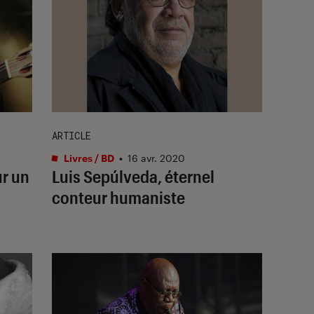
ARTICLE
Livres / BD
•
16 avr. 2020
ur un
Luis Sepúlveda, éternel
conteur humaniste