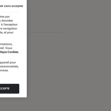
er sans accepter
ires par
es données
 à l’exception
re navigation
te, et pour
ormations,
reil. Vous
tique Cookies.
appareil pour
 personnalisés,
rvices.
ACCEPTE