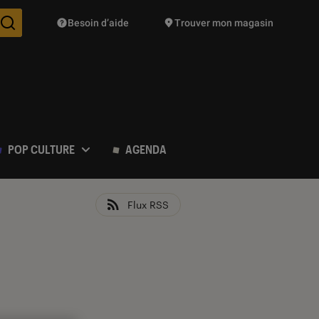
Besoin d’aide
Trouver mon magasin
Des suggestions de produits vont vous être proposées pendant vo
POP CULTURE
AGENDA
Flux RSS