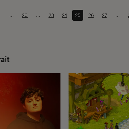
...
20
...
23
24
25
26
27
...
ait