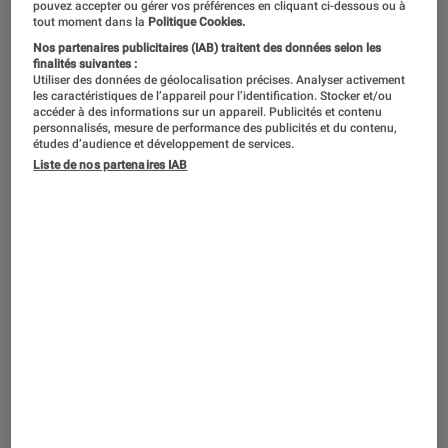
pouvez accepter ou gérer vos préférences en cliquant ci-dessous ou à
télévisée particulièrement éthylique
tout moment dans la
Politique Cookies.
Nos partenaires publicitaires (IAB) traitent des données selon les
dans Apostrophes, auprès de Bernard
finalités suivantes :
Pivot, l’écrivain américain devrait
Utiliser des données de géolocalisation précises. Analyser activement
les caractéristiques de l’appareil pour l’identification. Stocker et/ou
davantage briller pour son œuvre.
accéder à des informations sur un appareil. Publicités et contenu
personnalisés, mesure de performance des publicités et du contenu,
Explorateur des marges et critique
études d’audience et développement de services.
Liste de nos partenaires IAB
d’une société à la dérive, il reste un «
classique moderne » des plus
intéressants pour comprendre une
certaine Amérique. Sélection de
quelques-uns de ses meilleurs
ouvrages.
1. Journal d’un vieux dégueulasse
Audace typographique, d’une part :
Charles