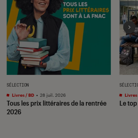
SÉLECTION
SÉLECTI
Livres / BD
•
28 juil. 2026
Livres
Tous les prix littéraires de la rentrée
Le top
2026