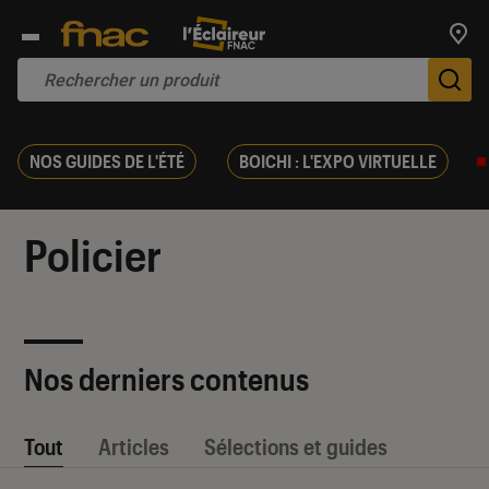
Trouv
De
NOS GUIDES DE L'ÉTÉ
BOICHI : L'EXPO VIRTUELLE
Policier
Nos derniers contenus
Tout
Articles
Sélections et guides