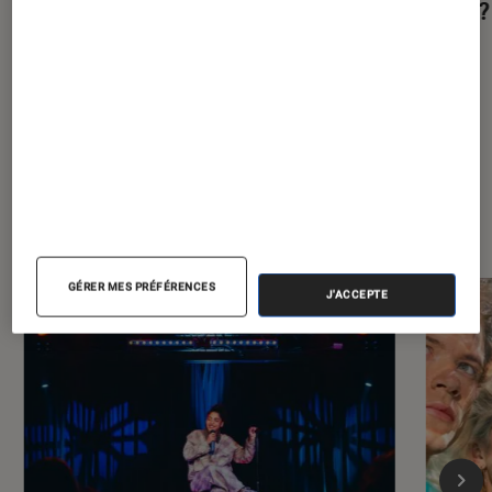
aérien sous tension ?
suite ?
À la une de
VOIR TOUT
l'Éclaireur FNAC
GÉRER MES PRÉFÉRENCES
J'ACCEPTE