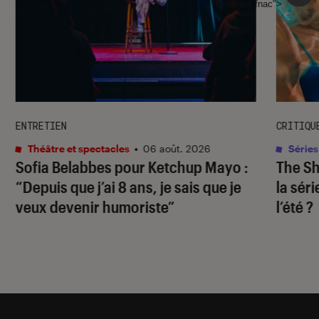
l'Éclaireur fnac">
ENTRETIEN
CRITIQU
Théâtre et spectacles
•
06 août. 2026
Séries
Sofia Belabbes pour
Ketchup Mayo
:
The S
“Depuis que j’ai 8 ans, je sais que je
la sér
veux devenir humoriste”
l’été ?