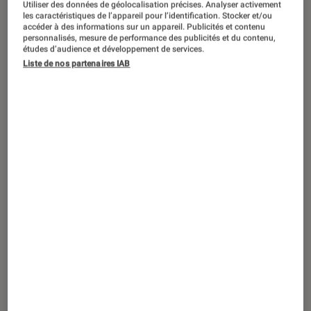
Utiliser des données de géolocalisation précises. Analyser activement
CRITIQUE
les caractéristiques de l’appareil pour l’identification. Stocker et/ou
accéder à des informations sur un appareil. Publicités et contenu
Séries
•
28 mar. 2024
personnalisés, mesure de performance des publicités et du contenu,
Ourika
: la série policière coécrite par
études d’audience et développement de services.
Booba bouscule-t-elle le genre ?
Liste de nos partenaires IAB