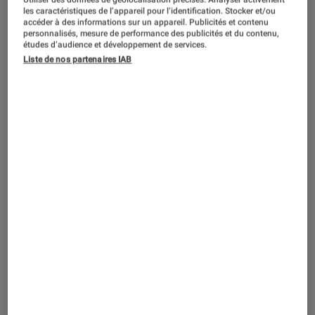
ACTU
les caractéristiques de l’appareil pour l’identification. Stocker et/ou
accéder à des informations sur un appareil. Publicités et contenu
Séries
•
30 juil. 2026
personnalisés, mesure de performance des publicités et du contenu,
GIGN
: la série Netflix aura-t-elle une
études d’audience et développement de services.
Liste de nos partenaires IAB
suite ?