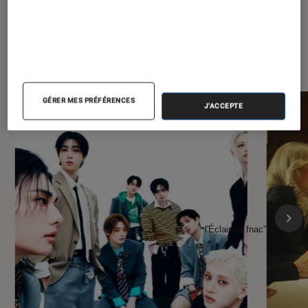
À la une de
VOIR TOUT
l'Éclaireur FNAC
GÉRER MES PRÉFÉRENCES
J'ACCEPTE
l'Éclaireur fnac">