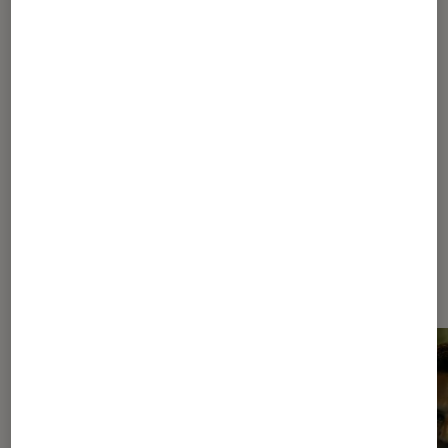
B.R.I
: la série aura-t-elle une saison 3 ?
1
2
3
4
5
...
10
Les plus lus dans Policier