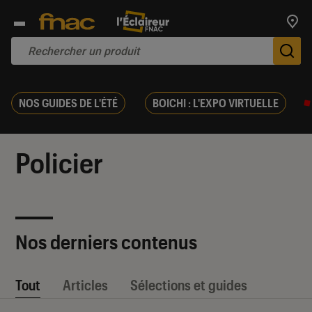
Trouv
De
NOS GUIDES DE L'ÉTÉ
BOICHI : L'EXPO VIRTUELLE
Policier
Nos derniers contenus
Tout
Articles
Sélections et guides