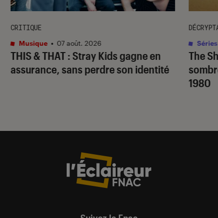
CRITIQUE
DÉCRYPT
Musique
•
07 août. 2026
Séries
THIS & THAT
: Stray Kids gagne en
The S
assurance, sans perdre son identité
sombr
1980