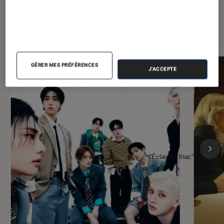
À la une de
VOIR TOUT
l'Éclaireur FNAC
GÉRER MES PRÉFÉRENCES
J'ACCEPTE
l'Éclaireur fnac">