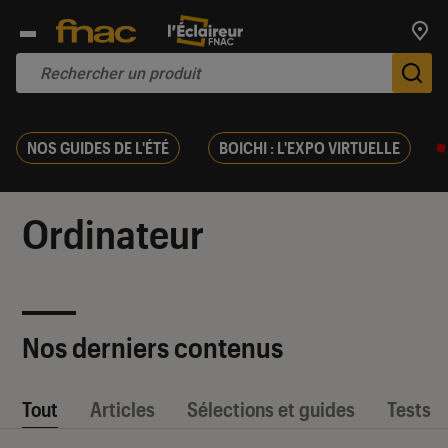
Trouv
De
NOS GUIDES DE L'ÉTÉ
BOICHI : L'EXPO VIRTUELLE
Ordinateur
Nos derniers contenus
Tout
Articles
Sélections et guides
Tests