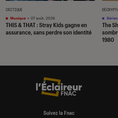
CRITIQUE
DÉCRYPT
Musique
•
07 août. 2026
Séries
THIS & THAT
: Stray Kids gagne en
The S
assurance, sans perdre son identité
sombr
1980
Suivez la Fnac