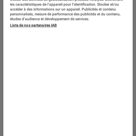
DÉCRYPTAGE
les caractéristiques de l’appareil pour l’identification. Stocker et/ou
accéder à des informations sur un appareil. Publicités et contenu
Informatique
•
18 juil. 2019
personnalisés, mesure de performance des publicités et du contenu,
Les 5 fonctionnalités que je préfère sur
études d’audience et développement de services.
Liste de nos partenaires IAB
Windows 10