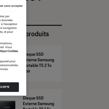
er sans accepter
ires par
es données
 à l’exception
re navigation
ection de produits
te, et pour
ormations,
reil. Vous
tique Cookies.
Disque SSD
Externe Samsung
appareil pour
Portable T5 2 To
 personnalisés,
rvices.
Noir
ACCEPTE
Disque SSD
Externe Samsung