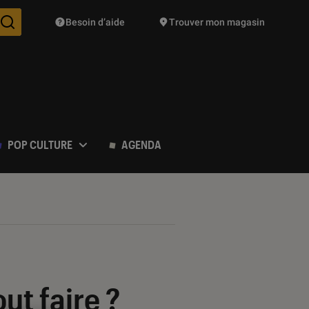
Besoin d’aide
Trouver mon magasin
Des suggestions de produits vont vous être proposées pendant vo
POP CULTURE
AGENDA
ut faire ?