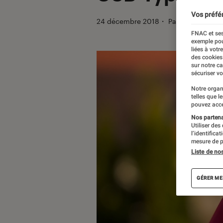
Vos préfé
24 décembre 2018
・
Par
Paulo
FNAC et ses
exemple pou
liées à votr
des cookies
sur notre c
sécuriser vo
Notre organ
telles que l
pouvez acce
Nos partenai
Utiliser des
l’identifica
mesure de p
Liste de no
GÉRER ME