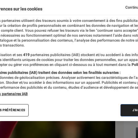
Continu
rences sur les cookies
 partenaires utilisent des traceurs soumis à votre consentement à des fins publicita
r la création de profils personnalisés en combinant les données de navigation et l
e compte client. Vous pouvez refuser les traceurs via le lien "continuer sans accepter"
 nécessaires au fonctionnement optimal de nos services notamment l’aide dans vot
Sél
atalogue et la personnalisation des contenus, l’analyse des performances de notre si
s transactions.
isation et ses
419
partenaires publicitaires (IAB) stockent et/ou accèdent à des inf
es identifiants uniques de cookies pour traiter les données personnelles, sur un appa
pter ou gérer vos préférences en cliquant ci-dessous ou à tout moment dans la
Poli
res publicitaires (IAB) traitent des données selon les finalités suivantes :
 données de géolocalisation précises. Analyser activement les caractéristiques de l’
tion. Stocker et/ou accéder à des informations sur un appareil. Publicités et contenu
erformance des publicités et du contenu, études d’audience et développement de se
s partenaires IAB
S PRÉFÉRENCES
J'