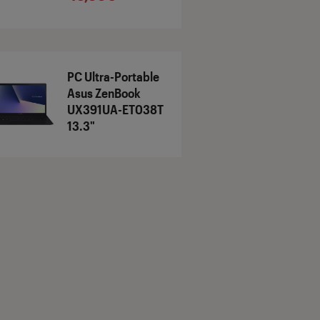
PC Ultra-Portable
Asus ZenBook
UX391UA-ET038T
13.3"