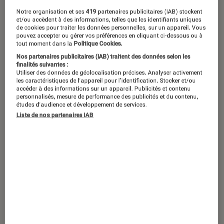
Comme Intel et ses Ultrabook,
Notre organisation et ses
419
partenaires publicitaires (IAB) stockent
Microsoft propose un label spécifique
et/ou accèdent à des informations, telles que les identifiants uniques
de cookies pour traiter les données personnelles, sur un appareil. Vous
d’ordinateurs ultraportables. Les PC
pouvez accepter ou gérer vos préférences en cliquant ci-dessous ou à
tout moment dans la
Politique Cookies.
Nouvelle Génération – c’est donc le
Nos partenaires publicitaires (IAB) traitent des données selon les
nom – répondent à un cahier des
finalités suivantes :
Utiliser des données de géolocalisation précises. Analyser activement
charges très précis pour vous offrir la
les caractéristiques de l’appareil pour l’identification. Stocker et/ou
accéder à des informations sur un appareil. Publicités et contenu
meilleure expérience sur un PC
personnalisés, mesure de performance des publicités et du contenu,
Windows.
études d’audience et développement de services.
Liste de nos partenaires IAB
Introduction
PC Nouvelle Génération, qu’est-ce que c’est ?
Pour qu’un ultrabook soit compté comme
PC
Nouvelle Génération
, il faut qu’il propose des
caractéristiques bien définies par la marque
américaine.