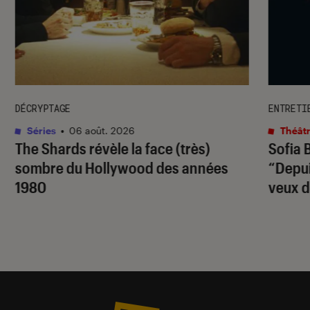
DÉCRYPTAGE
ENTRETI
Séries
•
06 août. 2026
Théâtr
The Shards
révèle la face (très)
Sofia 
sombre du Hollywood des années
“Depuis
1980
veux d