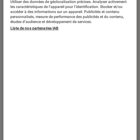
Utiliser des données de géolocalisation précises. Analyser activement
ACTU
les caractéristiques de l’appareil pour l’identification. Stocker et/ou
accéder à des informations sur un appareil. Publicités et contenu
Casques audio
•
01 juin 2023
personnalisés, mesure de performance des publicités et du contenu,
Dyson lance Zone, un casque audio
études d’audience et développement de services.
Liste de nos partenaires IAB
futuriste avec purificateur d’air