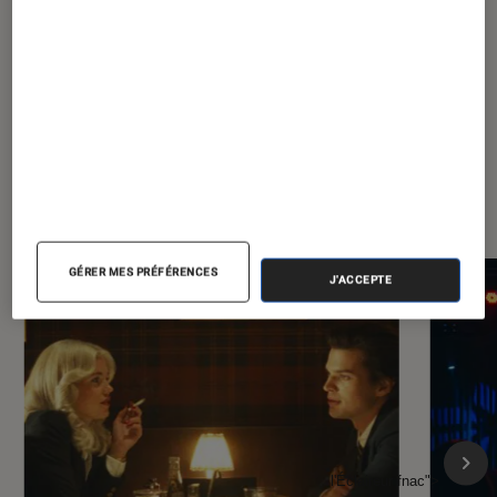
Dino
?
À la une de
VOIR TOUT
l'Éclaireur FNAC
GÉRER MES PRÉFÉRENCES
J'ACCEPTE
l'Éclaireur fnac">