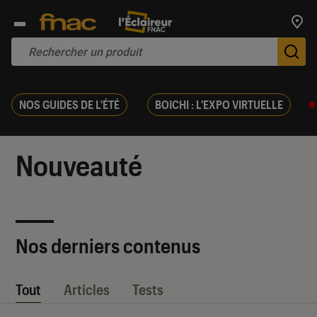
Trouv
De
NOS GUIDES DE L'ÉTÉ
BOICHI : L'EXPO VIRTUELLE
Nouveauté
Nos derniers contenus
Tout
Articles
Tests