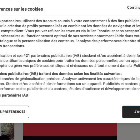
Continu
rences sur les cookies
s
 partenaires utilisent des traceurs soumis à votre consentement à des fins publicita
r la création de profils personnalisés en combinant les données de navigation et l
e compte client. Vous pouvez refuser les traceurs via le lien "continuer sans accepter"
 guides
 nécessaires au fonctionnement optimal de nos services notamment l’aide dans vot
atalogue et la personnalisation des contenus, l’analyse des performances de notre si
s transactions.
isation et ses
421
partenaires publicitaires (IAB) stockent et/ou accèdent à des inf
es identifiants uniques de cookies pour traiter les données personnelles, sur un appa
pter ou gérer vos préférences en cliquant ci-dessous ou à tout moment dans la
Poli
res publicitaires (IAB) traitent des données selon les finalités suivantes :
 données de géolocalisation précises. Analyser activement les caractéristiques de l’
tion. Stocker et/ou accéder à des informations sur un appareil. Publicités et contenu
erformance des publicités et du contenu, études d’audience et développement de se
s partenaires IAB
S PRÉFÉRENCES
J'