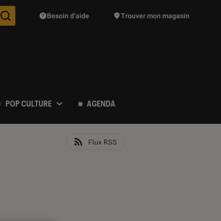
Besoin d’aide
Trouver mon magasin
Des suggestions de produits vont vous être proposées pendant vo
POP CULTURE
AGENDA
Flux RSS