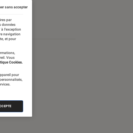
er sans accepter
ires par
es données
 à l’exception
re navigation
te, et pour
ormations,
reil. Vous
tique Cookies.
appareil pour
 personnalisés,
rvices.
ACCEPTE