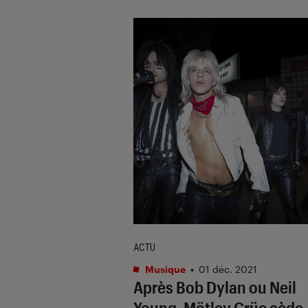
ACTU
Musique
•
01 déc. 2021
Après Bob Dylan ou Neil
Young, Mötley Crüe cède