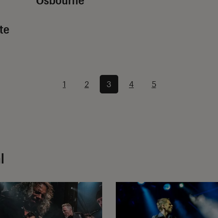
te
1
2
3
4
5
l