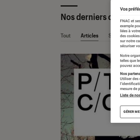
Vos préfé
Nos derniers contenu
FNAC et ses
exemple pou
liées à votr
Tout
Articles
Sélections et
des cookies
sur notre c
sécuriser vo
Notre organ
telles que l
pouvez acce
Nos partenai
Utiliser des
l’identifica
mesure de p
Liste de no
GÉRER ME