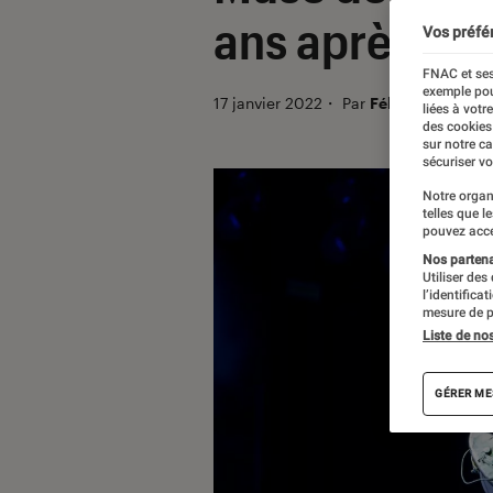
ans après leu
Vos préfé
FNAC et ses
exemple pou
17 janvier 2022
・
Par
Félix Tardieu
liées à votr
des cookies
sur notre c
sécuriser vo
Notre organ
telles que l
pouvez acce
Nos partenai
Utiliser des
l’identifica
mesure de p
Liste de no
GÉRER ME