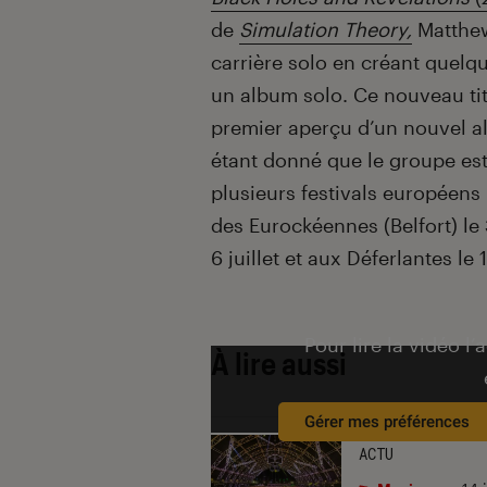
de
Simulation Theory,
Matthew
carrière solo en créant quelq
un album solo. Ce nouveau tit
premier aperçu d’un nouvel a
étant donné que le groupe est 
plusieurs festivals européens
des Eurockéennes (Belfort) le 
6 juillet et aux Déferlantes le 1
Pour lire la vidéo l’
À lire aussi
Gérer mes préférences
ACTU