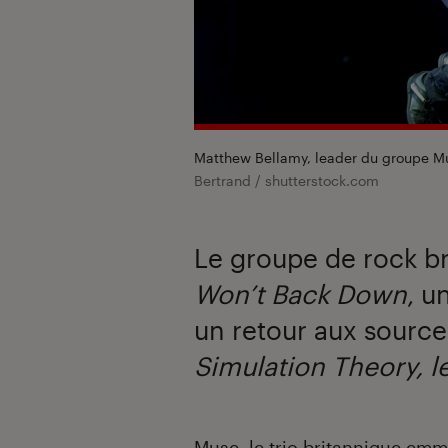
Matthew Bellamy, leader du groupe Mu
Bertrand / shutterstock.com
Le groupe de rock br
Won’t Back Down
, u
un retour aux source
Simulation Theory
, 
Introduction
Muse
, le trio britannique e