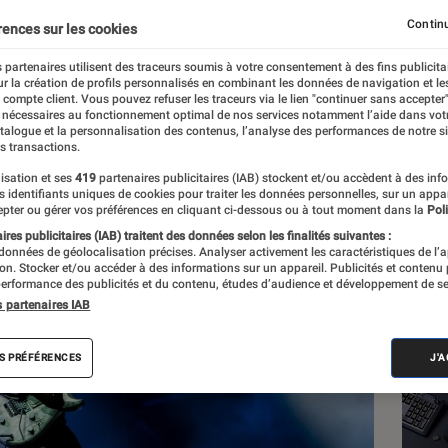
r dernier album
Continu
rences sur les cookies
 partenaires utilisent des traceurs soumis à votre consentement à des fins publicita
r la création de profils personnalisés en combinant les données de navigation et l
e compte client. Vous pouvez refuser les traceurs via le lien "continuer sans accepter"
 nécessaires au fonctionnement optimal de nos services notamment l’aide dans vot
atalogue et la personnalisation des contenus, l’analyse des performances de notre si
s transactions.
isation et ses
419
partenaires publicitaires (IAB) stockent et/ou accèdent à des inf
Les
es identifiants uniques de cookies pour traiter les données personnelles, sur un appa
pter ou gérer vos préférences en cliquant ci-dessous ou à tout moment dans la
Poli
res publicitaires (IAB) traitent des données selon les finalités suivantes :
 données de géolocalisation précises. Analyser activement les caractéristiques de l’
tion. Stocker et/ou accéder à des informations sur un appareil. Publicités et contenu
erformance des publicités et du contenu, études d’audience et développement de se
s partenaires IAB
S PRÉFÉRENCES
J'