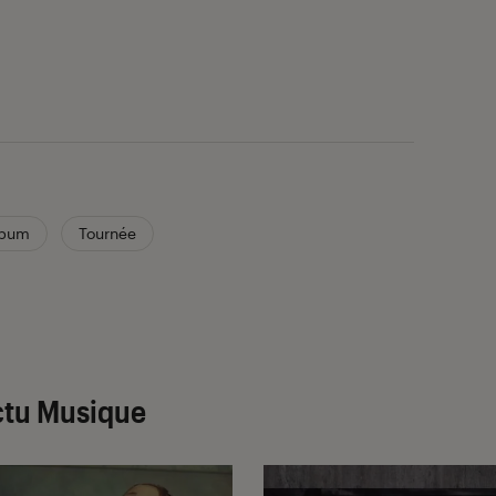
lbum
Tournée
ctu Musique