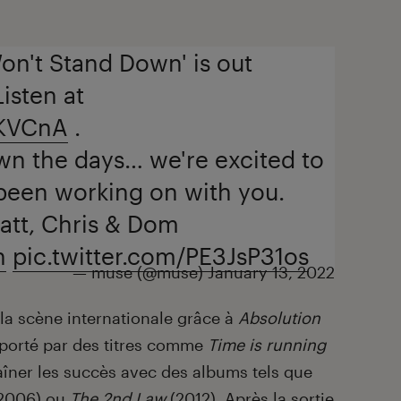
on't Stand Down' is out
isten at
CKVCnA
.
n the days… we're excited to
been working on with you.
att, Chris & Dom
n
pic.twitter.com/PE3JsP31os
— muse (@muse)
January 13, 2022
r la scène internationale grâce à
Absolution
 porté par des titres comme
Time is running
îner les succès avec des albums tels que
2006)
ou
The 2nd Law
(2012). Après la sortie