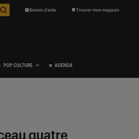
Besoin d’aide
Trouver mon magasin
Des suggestions de produits vont vous être proposées pendant vo
POP CULTURE
AGENDA
ceau quatre