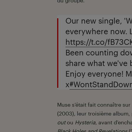
du groupe.
Our new single, 'W
everywhere now. L
https://t.co/fB73
Been counting dow
share what we've 
Enjoy everyone! M
x
#WontStandDow
Muse s’était fait connaître su
(2003), leur troisième album,
out
ou
Hysteria,
avant d’encha
Black Holes and Revelations
(