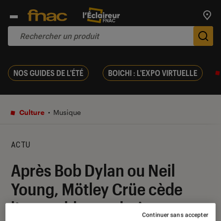
Trouv
De
NOS GUIDES DE L'ÉTÉ
BOICHI : L'EXPO VIRTUELLE
Culture
Musique
ACTU
Après Bob Dylan ou Neil
Young, Mötley Crüe cède
l’ensemble ses droits
Continuer sans accepter