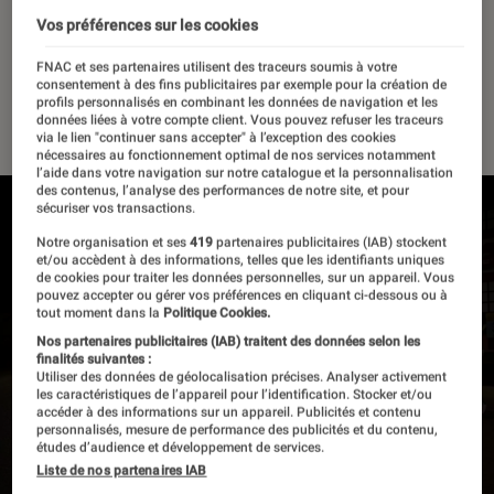
musicaux contre une petite
Vos préférences sur les cookies
fortune
FNAC et ses partenaires utilisent des traceurs soumis à votre
consentement à des fins publicitaires par exemple pour la création de
profils personnalisés en combinant les données de navigation et les
01 décembre 2021
・
Par
Félix Tardieu
données liées à votre compte client. Vous pouvez refuser les traceurs
via le lien "continuer sans accepter" à l’exception des cookies
nécessaires au fonctionnement optimal de nos services notamment
l’aide dans votre navigation sur notre catalogue et la personnalisation
des contenus, l’analyse des performances de notre site, et pour
sécuriser vos transactions.
Notre organisation et ses
419
partenaires publicitaires (IAB) stockent
et/ou accèdent à des informations, telles que les identifiants uniques
de cookies pour traiter les données personnelles, sur un appareil. Vous
pouvez accepter ou gérer vos préférences en cliquant ci-dessous ou à
tout moment dans la
Politique Cookies.
Nos partenaires publicitaires (IAB) traitent des données selon les
finalités suivantes :
Utiliser des données de géolocalisation précises. Analyser activement
les caractéristiques de l’appareil pour l’identification. Stocker et/ou
accéder à des informations sur un appareil. Publicités et contenu
personnalisés, mesure de performance des publicités et du contenu,
études d’audience et développement de services.
Liste de nos partenaires IAB