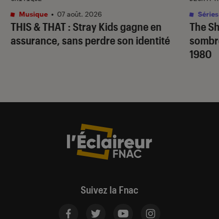
Musique
•
07 août. 2026
Séries
THIS & THAT
: Stray Kids gagne en
The S
assurance, sans perdre son identité
sombr
1980
Suivez la Fnac