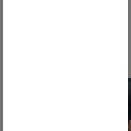
1
2
3
4
5
6
...
8
Les plus lus dans Metal