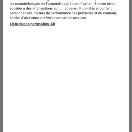
DÉCRYPTAGE
les caractéristiques de l’appareil pour l’identification. Stocker et/ou
accéder à des informations sur un appareil. Publicités et contenu
Musique
•
30 nov. 2024
personnalisés, mesure de performance des publicités et du contenu,
études d’audience et développement de services.
Les origines du metal
Liste de nos partenaires IAB