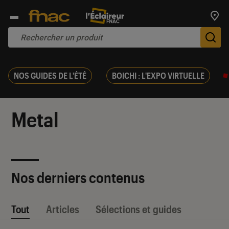
Trouv
De
NOS GUIDES DE L'ÉTÉ
BOICHI : L'EXPO VIRTUELLE
Metal
Nos derniers contenus
Tout
Articles
Sélections et guides